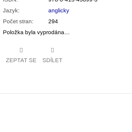
Jazyk
:
anglicky
Počet stran
:
294
Položka byla vyprodána…
ZEPTAT SE
SDÍLET
Z
á
p
a