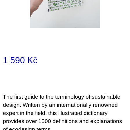
a
j
í
t
?
1 590 Kč
Měrná
HLEDAT
cena:
D
The first guide to the terminology of sustainable
o
design. Written by an internationally renowned
p
o
expert in the field, this illustrated dictionary
r
provides over 1500 definitions and explanations
u
č
of ecodesign terms.