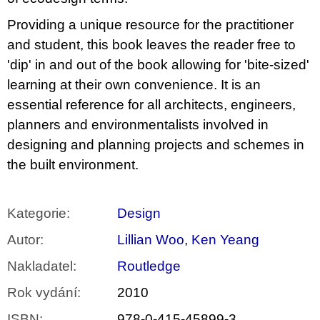
u
j
Providing a unique resource for the practitioner
e
and student, this book leaves the reader free to
m
e
'dip' in and out of the book allowing for 'bite-sized'
learning at their own convenience. It is an
VÝVAR
essential reference for all architects, engineers,
NEJEN
ROMSKÉ
planners and environmentalists involved in
RECEPTY
PRO
designing and planning projects and schemes in
SNESITELNĚJŠÍ
the built environment.
KLIMA
300
Kč
Původně:
Kategorie
:
Design
350
Kč
Autor
:
Lillian Woo
,
Ken Yeang
Nakladatel
:
Routledge
Rok vydání
:
2010
ISBN
:
978-0-415-45899-3