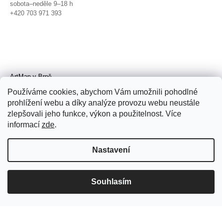
sobota–neděle 9–18 h
+420 703 971 393
ArtMap v Brně
Galerie TIC
Používáme cookies, abychom Vám umožnili pohodlné
Radnická 4, Brno
prohlížení webu a díky analýze provozu webu neustále
úterý–pátek 11–19 h
zlepšovali jeho funkce, výkon a použitelnost. Více
sobota 14–19 h
+420 702 152 298
informací
zde
.
Nastavení
Souhlasím
© 2026 ArtMap. Všechna práva
vyhrazena.
Upravit nastavení cookies