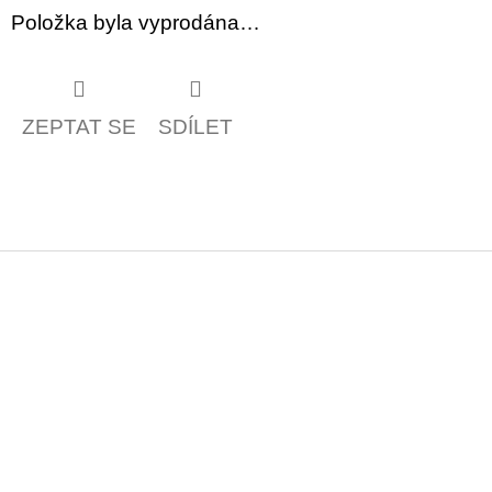
Položka byla vyprodána…
ZEPTAT SE
SDÍLET
Z
á
p
a
t
í