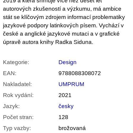
2019 a která shrnuje více než deset let
autorových zkušeností a výzkumu, má ambice
stát se klíčovým zdrojem informací problematiky
jazykové podpory latinkových písem. Vychází v
české a anglické jazykové mutaci a v grafické
úpravě autora knihy Radka Siduna.
Kategorie
:
Design
EAN
:
9788088308072
Nakladatel
:
UMPRUM
Rok vydání
:
2021
Jazyk
:
česky
Počet stran
:
128
Typ vazby
:
brožovaná