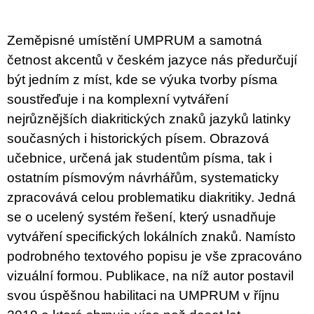
u
j
e
Zeměpisné umístění UMPRUM a samotná
m
e
četnost akcentů v českém jazyce nás předurčují
být jedním z míst, kde se výuka tvorby písma
BRUTAL
soustřeďuje i na komplexní vytváření
PRAGUE
nejrůznějších diakritických znaků jazyků latinky
165
Kč
současných i historických písem. Obrazová
učebnice, určená jak studentům písma, tak i
ostatním písmovým návrhářům, systematicky
zpracovává celou problematiku diakritiky. Jedná
se o ucelený systém řešení, který usnadňuje
vytváření specifických lokálních znaků. Namísto
podrobného textového popisu je vše zpracováno
vizuální formou. Publikace, na níž autor postavil
svou úspěšnou habilitaci na UMPRUM v říjnu