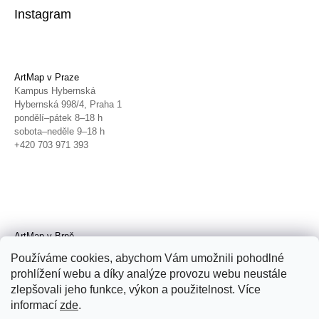
Instagram
ArtMap v Praze
Kampus Hybernská
Hybernská 998/4, Praha 1
pondělí–pátek 8–18 h
sobota–neděle 9–18 h
+420 703 971 393
ArtMap v Brně
Galerie TIC
Používáme cookies, abychom Vám umožnili pohodlné
Radnická 4, Brno
prohlížení webu a díky analýze provozu webu neustále
úterý–pátek 11–19 h
zlepšovali jeho funkce, výkon a použitelnost. Více
sobota 14–19 h
+420 702 152 298
informací
zde
.