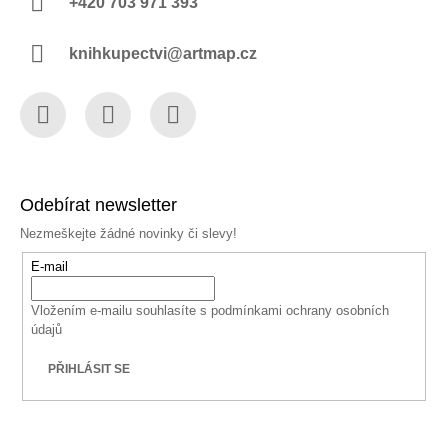
+420 703 971 393
knihkupectvi@artmap.cz
Facebook
Instagram
YouTube
Odebírat newsletter
Nezmeškejte žádné novinky či slevy!
E-mail
Vložením e-mailu souhlasíte s
podmínkami ochrany osobních
údajů
PŘIHLÁSIT SE