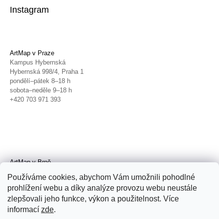
Instagram
ArtMap v Praze
Kampus Hybernská
Hybernská 998/4, Praha 1
pondělí–pátek 8–18 h
sobota–neděle 9–18 h
+420 703 971 393
ArtMap v Brně
Galerie TIC
Používáme cookies, abychom Vám umožnili pohodlné
Radnická 4, Brno
prohlížení webu a díky analýze provozu webu neustále
úterý–pátek 11–19 h
zlepšovali jeho funkce, výkon a použitelnost. Více
sobota 14–19 h
+420 702 152 298
informací
zde
.