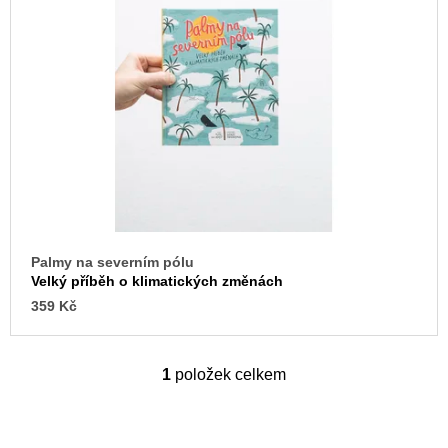
i
u
j
s
e
p
m
e
r
o
ARTMAT
d
KRABIČKA
u
ARTMAT
KRABIČKA
k
200
t
Kč
ů
Palmy na severním pólu
Velký příběh o klimatických změnách
359 Kč
1
položek celkem
O
v
l
á