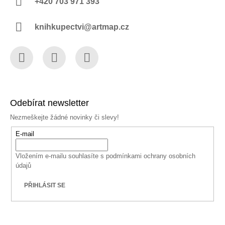
+420 703 971 393
knihkupectvi@artmap.cz
Facebook
Instagram
YouTube
Odebírat newsletter
Nezmeškejte žádné novinky či slevy!
E-mail
Vložením e-mailu souhlasíte s
podmínkami ochrany osobních
údajů
PŘIHLÁSIT SE