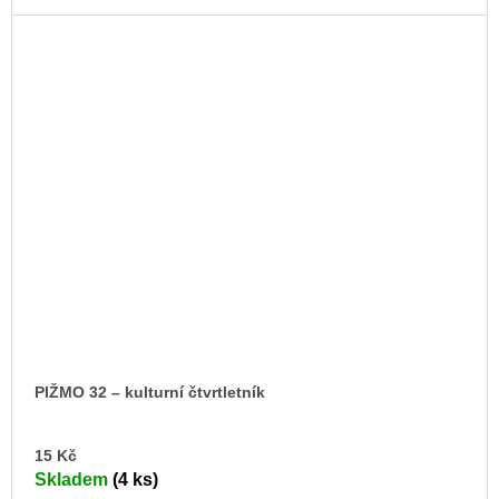
PIŽMO 32 – kulturní čtvrtletník
DO
15 Kč
KO
Skladem
(4 ks)