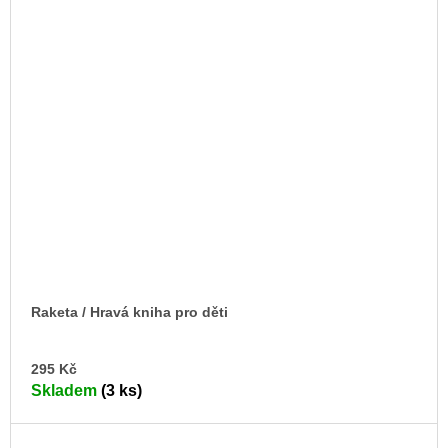
Raketa / Hravá kniha pro děti
DO
295 Kč
KO
Skladem
(3 ks)