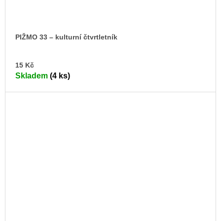
PIŽMO 33 – kulturní čtvrtletník
DO
15 Kč
KO
Skladem
(4 ks)