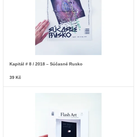
p
u
j
r
e
o
m
e
d
u
ARTMAT
k
KRABIČKA
t
ARTMAT
KRABIČKA
ů
200
Kapitál # 8 / 2018 – Súčasné Rusko
Kč
39 Kč