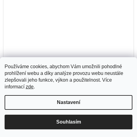
Používáme cookies, abychom Vám umožnili pohodlné
prohlížení webu a díky analýze provozu webu neustále
zlepšovali jeho funkce, výkon a použitelnost. Více
informací
zde
.
Flash Art Czech and Slovak edition No. 46/ December
2017 – February 2018
150 Kč
Nastavení
Souhlasím