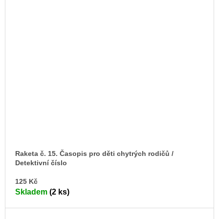
Raketa č. 15. Časopis pro děti chytrých rodičů /
Detektivní číslo
DO
125 Kč
KO
Skladem
(2 ks)