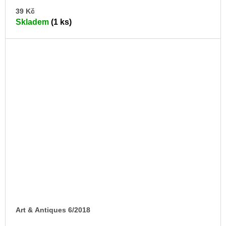
DO
39 Kč
KO
Skladem
(1 ks)
Art & Antiques 6/2018