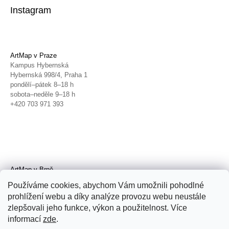
Instagram
ArtMap v Praze
Kampus Hybernská
Hybernská 998/4, Praha 1
pondělí–pátek 8–18 h
sobota–neděle 9–18 h
+420 703 971 393
ArtMap v Brně
Galerie TIC
Používáme cookies, abychom Vám umožnili pohodlné
Radnická 4, Brno
prohlížení webu a díky analýze provozu webu neustále
úterý–pátek 11–19 h
zlepšovali jeho funkce, výkon a použitelnost. Více
sobota 14–19 h
+420 702 152 298
informací
zde
.