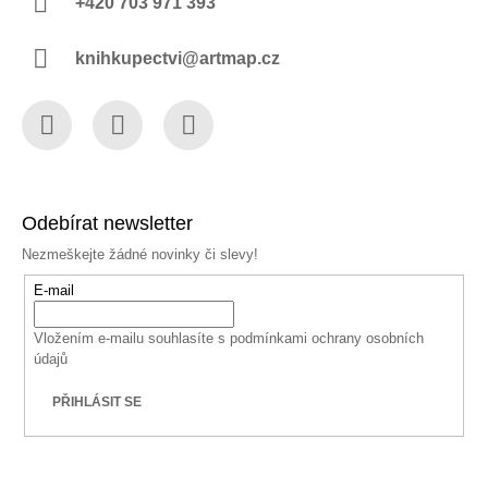
+420 703 971 393
knihkupectvi@artmap.cz
Facebook
Instagram
YouTube
Odebírat newsletter
Nezmeškejte žádné novinky či slevy!
E-mail
Vložením e-mailu souhlasíte s
podmínkami ochrany osobních
údajů
PŘIHLÁSIT SE