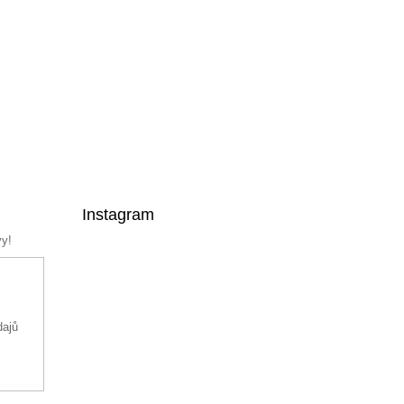
Instagram
vy!
dajů