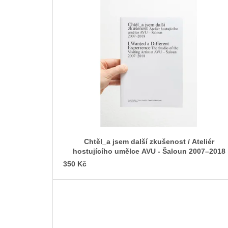
ý
p
i
s
p
r
o
d
u
k
t
Chtěl_a jsem další zkušenost / Ateliér
ů
hostujícího umělce AVU - Šaloun 2007–⁠2018
350 Kč