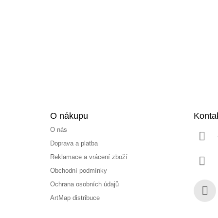
p
a
t
í
O nákupu
Konta
O nás
Doprava a platba
Reklamace a vrácení zboží
Obchodní podmínky
Ochrana osobních údajů
ArtMap distribuce
Face