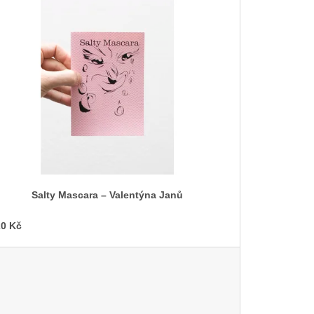
r
o
d
u
k
t
ů
Salty Mascara –⁠ Valentýna Janů
0 Kč