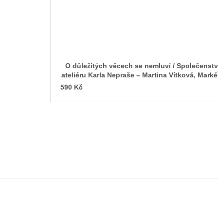
O důležitých věcech se nemluví / Společenstv
ateliéru Karla Nepraše – Martina Vítková, Marké
Korečková (eds.)
590 Kč
Z
á