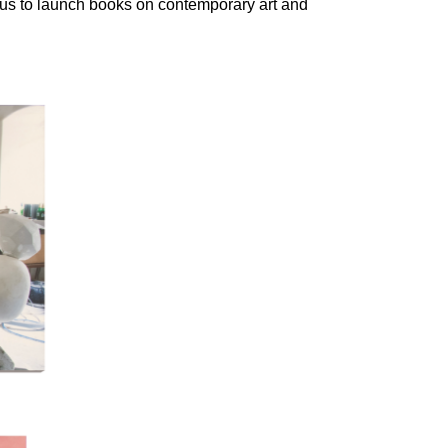
cus to launch books on contemporary art and
Í KLIMA
č