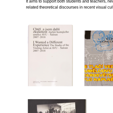
It aims to support both students and teachers, 
200 Kč
related theoretical discourses in recent visual cult