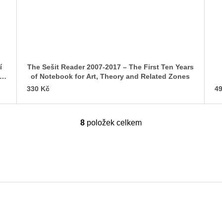
í
The Sešit Reader 2007-2017 – The First Ten Years
ta
of Notebook for Art, Theory and Related Zones
330 Kč
49
8
položek celkem
O
v
l
á
d
a
c
í
p
r
v