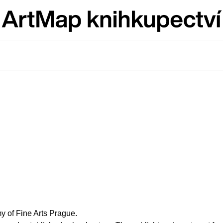
Co potřebujete najít?
HLEDAT
Doporučujeme
JMÉNO
VÝVAR
y of Fine Arts Prague.
NEJEN ROMSK
380 Kč