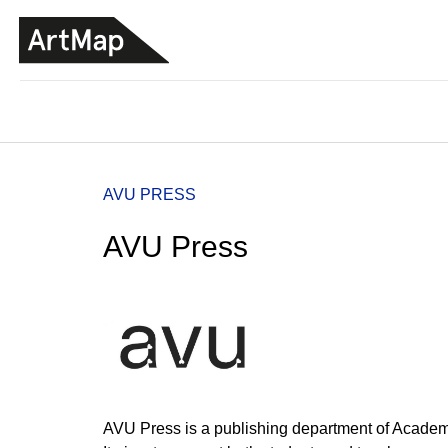
K
Přejít
o
na
ZPĚT
ZPĚT
DO
DO
obsah
š
OBCHODU
OBCHODU
í
k
Domů
AVU PRESS
AVU Press
ARTMAT KRABIČKA
AVU Press is a publishing department of Academ
ARTMAT KRABIČKA