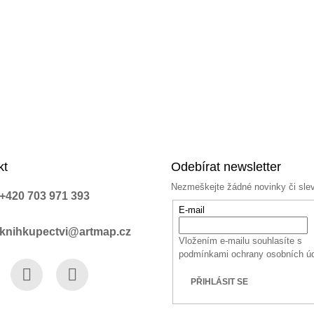
k
y
v
ý
p
i
s
u
kt
Odebírat newsletter
Nezmeškejte žádné novinky či sle
+420 703 971 393
E-mail
knihkupectvi@artmap.cz
Vložením e-mailu souhlasíte s
podmínkami ochrany osobních ú
PŘIHLÁSIT SE
book
Instagram
YouTube