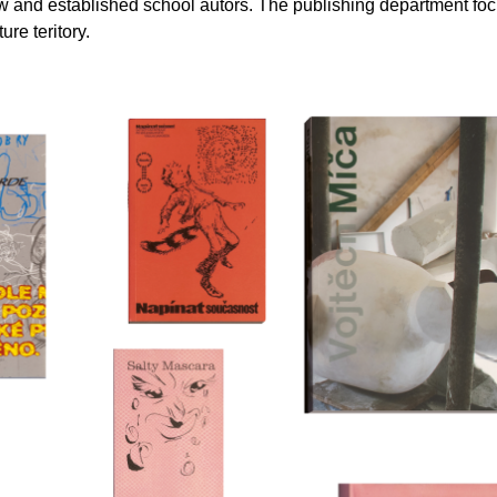
new and established school autors. The publishing department fo
SNESITELNĚJŠ
ure teritory.
300 Kč
Původně:
350 K