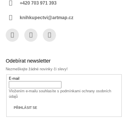
+420 703 971 393
knihkupectvi@artmap.cz
Facebook
Instagram
YouTube
Odebírat newsletter
Nezmeškejte žádné novinky či slevy!
E-mail
Vložením e-mailu souhlasíte s
podmínkami ochrany osobních
údajů
PŘIHLÁSIT SE