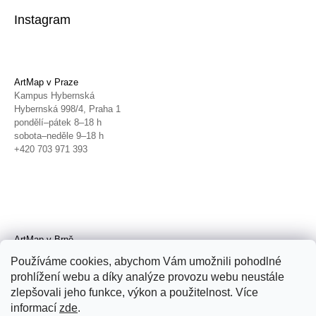
Instagram
ArtMap v Praze
Kampus Hybernská
Hybernská 998/4, Praha 1
pondělí–pátek 8–18 h
sobota–neděle 9–18 h
+420 703 971 393
ArtMap v Brně
Galerie TIC
Používáme cookies, abychom Vám umožnili pohodlné
Radnická 4, Brno
prohlížení webu a díky analýze provozu webu neustále
úterý–pátek 11–19 h
zlepšovali jeho funkce, výkon a použitelnost. Více
sobota 14–19 h
+420 702 152 298
informací
zde
.