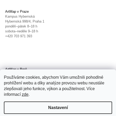
ArtMap v Praze
Kampus Hybernská
Hybernská 998/4, Praha 1
pondělí–pátek 8–18 h
sobota–neděle 9–18 h
+420 703 971 393
ArtMap v Brně
Galerie TIC
Používáme cookies, abychom Vám umožnili pohodlné
Radnická 4, Brno
prohlížení webu a díky analýze provozu webu neustále
úterý–pátek 11–19 h
zlepšovali jeho funkce, výkon a použitelnost. Více
sobota 14–19 h
+420 702 152 298
informací
zde
.
Nastavení