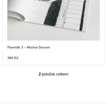
Panelák 3 – Michal Drozen
360 Kč
2
položek celkem
O
v
l
á
d
a
c