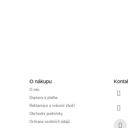
Z
á
p
a
t
í
O nákupu
Konta
O nás
Doprava a platba
Reklamace a vrácení zboží
Obchodní podmínky
Ochrana osobních údajů