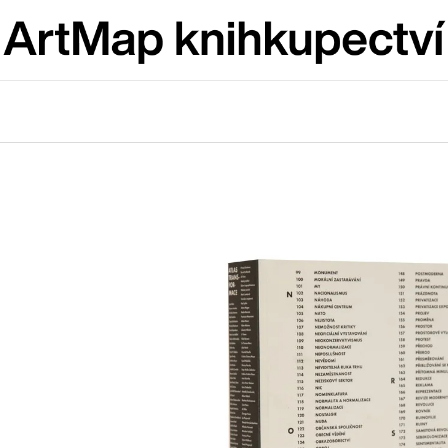
Co potřebujete najít?
HLEDAT
Doporučujeme
VÝVAR
BRUTAL PRAG
NEJEN ROMSKÉ RECEPTY PRO
165 Kč