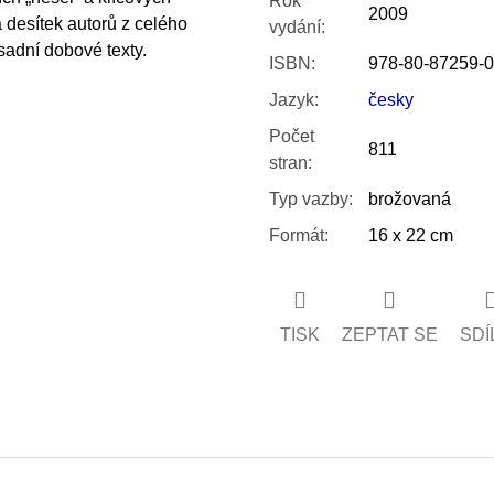
Rok
2009
a desítek autorů z celého
vydání
:
sadní dobové texty.
ISBN
:
978-80-87259-0
Jazyk
:
česky
Počet
811
stran
:
Typ vazby
:
brožovaná
Formát
:
16 x 22 cm
TISK
ZEPTAT SE
SDÍ