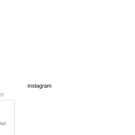
Instagram
vy!
dajů