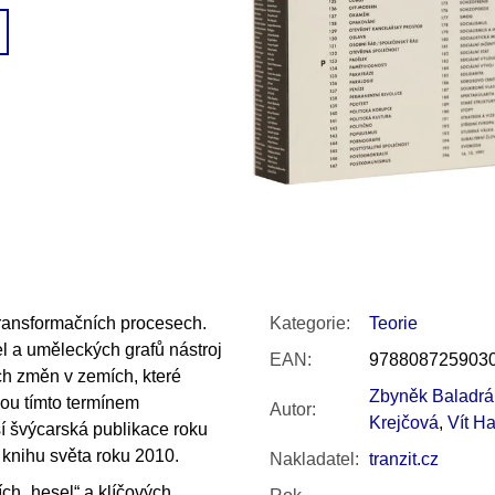
SNESITELNĚJŠÍ KLIMA
300 Kč
Původně:
350 Kč
ransformačních procesech.
Kategorie
:
Teorie
el a uměleckých grafů nástroj
EAN
:
978808725903
ch změn v zemích, které
Zbyněk Baladrá
sou tímto termínem
Autor
:
Krejčová
,
Vít H
í švýcarská publikace roku
 knihu světa roku 2010.
Nakladatel
:
tranzit.cz
ch „hesel“ a klíčových