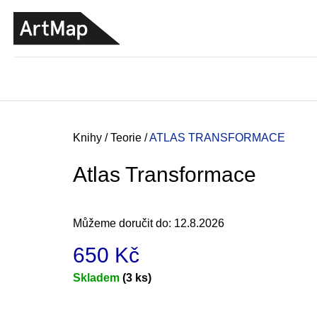
K
Přejít
o
na
ZPĚT
ZPĚT
DO
DO
obsah
š
OBCHODU
OBCHODU
í
k
Domů
Knihy
/
Teorie
/
ATLAS TRANSFORMACE
Atlas Transformace
Můžeme doručit do:
12.8.2026
650 Kč
Měrná
Skladem
(3 ks)
cena:
JMÉNO
380 Kč