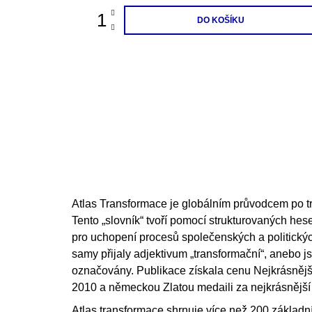
DO KOŠÍKU
Atlas Transformace je globálním průvodcem po t
Tento „slovník“ tvoří pomocí strukturovaných hes
pro uchopení procesů společenských a politický
samy přijaly adjektivum „transformační“, anebo j
označovány. Publikace získala cenu Nejkrásnějš
2010 a německou Zlatou medaili za nejkrásnější
Atlas transformace shrnuje více než 200 základní