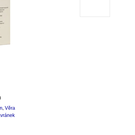
0
n
,
Věra
avránek