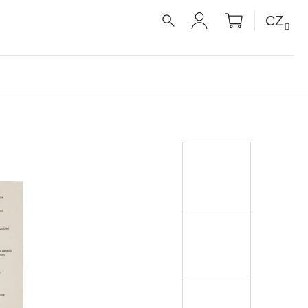
NÁKUPNÍ
CZ
KOŠÍK
HLEDAT
PŘIHLÁŠENÍ
UE