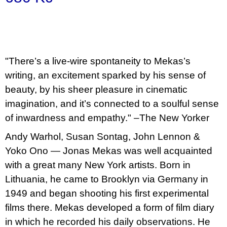
u
Měrná
j
e
cena:
m
e
"There’s a live-wire spontaneity to Mekas’s
PŘIŠEL
writing, an excitement sparked by his sense of
ČAS
NA
beauty, by his sheer pleasure in cinematic
DRUHOU
:
imagination, and it’s connected to a soulful sense
SMĚNU
of inwardness and empathy." –
The New Yorker
VÝBĚR
Z
TEXTŮ
Andy Warhol, Susan Sontag, John Lennon &
2022 –
Yoko Ono ― Jonas Mekas was well acquainted
2025
with a great many New York artists. Born in
350
Kč
Lithuania, he came to Brooklyn via Germany in
1949 and began shooting his first experimental
films there. Mekas developed a form of film diary
in which he recorded his daily observations. He