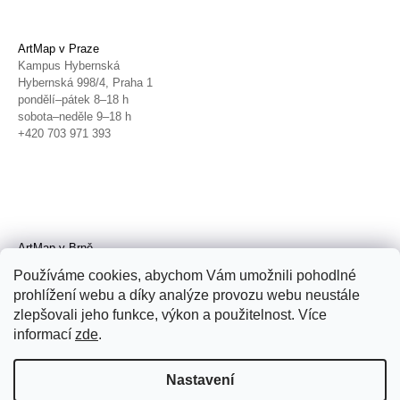
ArtMap v Praze
Kampus Hybernská
Hybernská 998/4, Praha 1
pondělí–pátek 8–18 h
sobota–neděle 9–18 h
+420 703 971 393
ArtMap v Brně
Galerie TIC
Používáme cookies, abychom Vám umožnili pohodlné
Radnická 4, Brno
prohlížení webu a díky analýze provozu webu neustále
úterý–pátek 11–19 h
zlepšovali jeho funkce, výkon a použitelnost. Více
sobota 14–19 h
+420 702 152 298
informací
zde
.
Nastavení