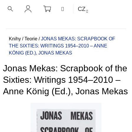
K
Přejít
NÁKUPNÍ
MENU
CZ
KOŠÍK
o
na
ZPĚT
ZPĚT
HLEDAT
PŘIHLÁŠENÍ
obsah
š
í
C
k
o
Domů
Knihy
/
Teorie
/
JONAS MEKAS: SCRAPBOOK OF
THE SIXTIES: WRITINGS 1954–2010 – ANNE
p
KÖNIG (ED.), JONAS MEKAS
o
t
Jonas Mekas: Scrapbook of the
ř
e
Sixties: Writings 1954–2010 –
b
Anne König (Ed.), Jonas Mekas
u
j
e
t
e
n