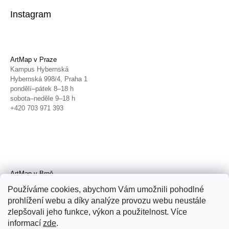
Instagram
ArtMap v Praze
Kampus Hybernská
Hybernská 998/4, Praha 1
pondělí–pátek 8–18 h
sobota–neděle 9–18 h
+420 703 971 393
ArtMap v Brně
Galerie TIC
Používáme cookies, abychom Vám umožnili pohodlné
Radnická 4, Brno
prohlížení webu a díky analýze provozu webu neustále
úterý–pátek 11–19 h
zlepšovali jeho funkce, výkon a použitelnost. Více
sobota 14–19 h
+420 702 152 298
informací
zde
.