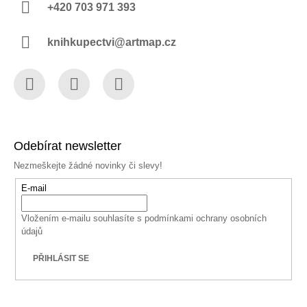
+420 703 971 393
knihkupectvi@artmap.cz
Facebook
Instagram
YouTube
Odebírat newsletter
Nezmeškejte žádné novinky či slevy!
E-mail
Vložením e-mailu souhlasíte s
podmínkami ochrany osobních
údajů
PŘIHLÁSIT SE