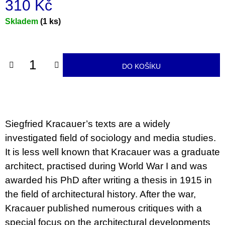
310 Kč
u
j
Měrná
Skladem
(1 ks)
e
m
cena:
e
ARTMAT
DO KOŠÍKU
KRABIČKA
ARTMAT
KRABIČKA
200
Kč
Siegfried Kracauer’s texts are a widely
investigated field of sociology and media studies.
It is less well known that Kracauer was a graduate
architect, practised during World War I and was
awarded his PhD after writing a thesis in 1915 in
the field of architectural history. After the war,
Kracauer published numerous critiques with a
special focus on the architectural developments