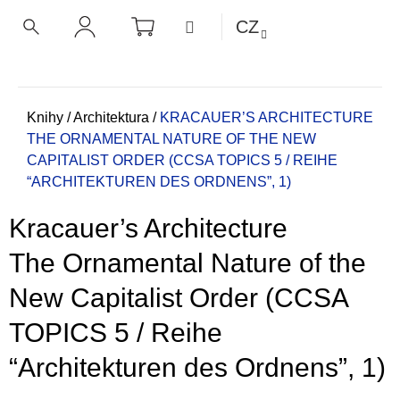
K
Přejít
NÁKUPNÍ
MENU
CZ
KOŠÍK
o
na
ZPĚT
ZPĚT
HLEDAT
PŘIHLÁŠENÍ
obsah
š
í
C
k
o
Domů
Knihy
/
Architektura
/
KRACAUER’S ARCHITECTURE
THE ORNAMENTAL NATURE OF THE NEW
p
CAPITALIST ORDER (CCSA TOPICS 5 / REIHE
o
“ARCHITEKTUREN DES ORDNENS”, 1)
t
ř
Kracauer’s Architecture
e
b
The Ornamental Nature of the
u
New Capitalist Order (CCSA
j
e
TOPICS 5 / Reihe
t
“Architekturen des Ordnens”, 1)
e
n