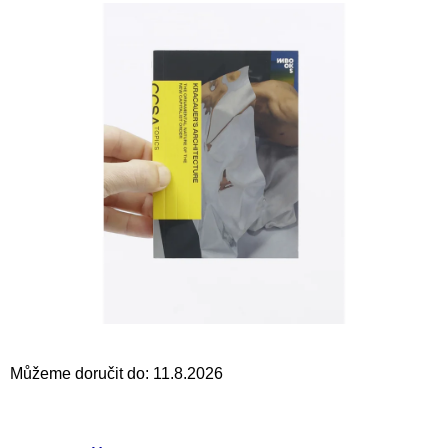
a
j
í
t
?
HLEDAT
D
o
p
Můžeme doručit do:
11.8.2026
o
r
u
č