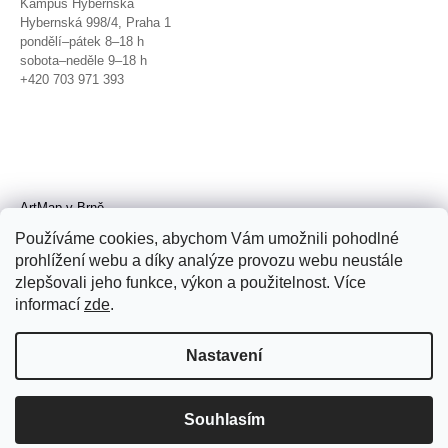
Kampus Hybernská
Hybernská 998/4, Praha 1
pondělí–pátek 8–18 h
sobota–neděle 9–18 h
+420 703 971 393
ArtMap v Brně
Galerie TIC
Používáme cookies, abychom Vám umožnili pohodlné
Radnická 4, Brno
prohlížení webu a díky analýze provozu webu neustále
úterý–pátek 11–19 h
zlepšovali jeho funkce, výkon a použitelnost. Více
sobota 14–19 h
+420 702 152 298
informací
zde
.
Nastavení
Souhlasím
© 2026 ArtMap. Všechna práva