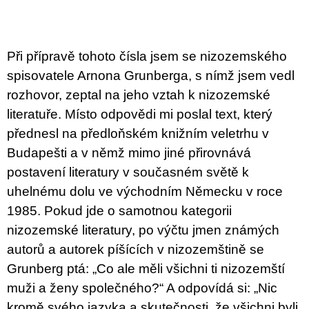
u
j
e
m
Při přípravě tohoto čísla jsem se nizozemského
e
spisovatele Arnona Grunberga, s nímž jsem vedl
JMÉNO
rozhovor, zeptal na jeho vztah k nizozemské
380
literatuře. Místo odpovědi mi poslal text, který
Kč
přednesl na předloňském knižním veletrhu v
Budapešti a v němž mimo jiné přirovnává
postavení literatury v současném světě k
uhelnému dolu ve východním Německu v roce
1985. Pokud jde o samotnou kategorii
nizozemské literatury, po výčtu jmen známých
autorů a autorek píšících v nizozemštině se
Grunberg ptá: „Co ale měli všichni ti nizozemští
muži a ženy společného?“ A odpovídá si: „Nic
kromě svého jazyka a skutečnosti, že všichni byli