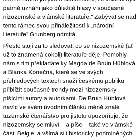
patrně uznáni jako důležité hlasy v současné
nizozemské a vlámské literatuře.“ Zabývat se nad
tento rámec svou přináležitostí k „národní
literatuře“ Grunberg odmítá.
Přesto stojí za to sledovat, co se nizozemské (ať
už to znamená cokoli) literatuře děje. Pomohly
nám s tím překladatelky Magda de Bruin Hüblová
a Blanka Konečná, které se ve svých
přehledových textech snaží českému publiku
přiblížit současné trendy mezi nizozemsky
píšícími autory a autorkami. De Bruin Hüblová
navíc ve svém úvodním článku méně znalé
tuzemské čtenářstvo pro jistotu upozorňuje, že
nizozemsky se mluví – a píše – také ve vlámské
části Belgie, a všímá si i historicky podmíněných