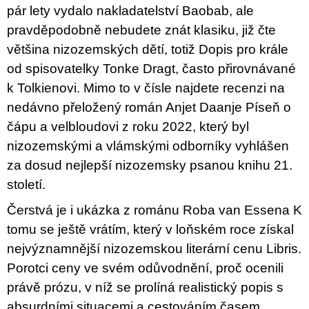
pár lety vydalo nakladatelství Baobab, ale
pravděpodobně nebudete znát klasiku, již čte
většina nizozemských dětí, totiž Dopis pro krále
od spisovatelky Tonke Dragt, často přirovnávané
k Tolkienovi. Mimo to v čísle najdete recenzi na
nedávno přeložený román Anjet Daanje Píseň o
čápu a velbloudovi z roku 2022, který byl
nizozemskými a vlámskými odborníky vyhlášen
za dosud nejlepší nizozemsky psanou knihu 21.
století.
Čerstvá je i ukázka z románu Roba van Essena K
tomu se ještě vrátím, který v loňském roce získal
nejvýznamnější nizozemskou literární cenu Libris.
Porotci ceny ve svém odůvodnění, proč ocenili
právě prózu, v níž se prolíná realistický popis s
absurdními situacemi a cestováním časem,