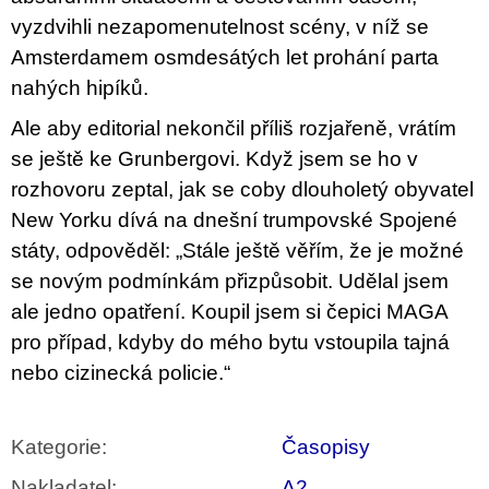
vyzdvihli nezapomenutelnost scény, v níž se
Amsterdamem osmdesátých let prohání parta
nahých hipíků.
Ale aby editorial nekončil příliš rozjařeně, vrátím
se ještě ke Grunbergovi. Když jsem se ho v
rozhovoru zeptal, jak se coby dlouholetý obyvatel
New Yorku dívá na dnešní trumpovské Spojené
státy, odpověděl: „Stále ještě věřím, že je možné
se novým podmínkám přizpůsobit. Udělal jsem
ale jedno opatření. Koupil jsem si čepici MAGA
pro případ, kdyby do mého bytu vstoupila tajná
nebo cizinecká policie.“
Kategorie
:
Časopisy
Nakladatel
:
A2