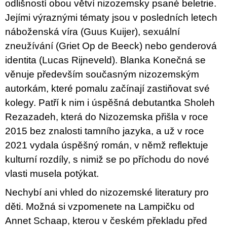
odlišností obou větví nizozemsky psané beletrie.
Jejími výraznými tématy jsou v posledních letech
náboženská víra (Guus Kuijer), sexuální
zneužívání (Griet Op de Beeck) nebo genderová
identita (Lucas Rijneveld). Blanka Konečná se
věnuje především současným nizozemským
autorkám, které pomalu začínají zastiňovat své
kolegy. Patří k nim i úspěšná debutantka Sholeh
Rezazadeh, která do Nizozemska přišla v roce
2015 bez znalosti tamního jazyka, a už v roce
2021 vydala úspěšný román, v němž reflektuje
kulturní rozdíly, s nimiž se po příchodu do nové
vlasti musela potýkat.
Nechybí ani vhled do nizozemské literatury pro
děti. Možná si vzpomenete na Lampičku od
Annet Schaap, kterou v českém překladu před