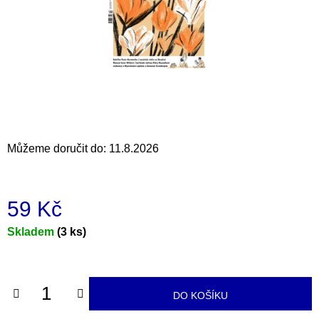
a
j
í
t
?
Můžeme doručit do:
11.8.2026
HLEDAT
59 Kč
D
Měrná
Skladem
(3 ks)
o
cena:
p
o
r
DO KOŠÍKU
u
č