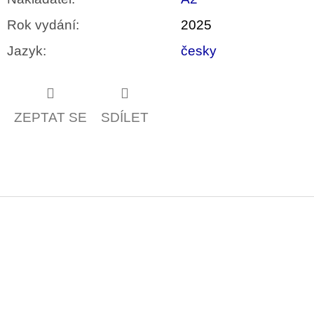
Rok vydání
:
2025
Jazyk
:
česky
ZEPTAT SE
SDÍLET
Z
á
p
a
t