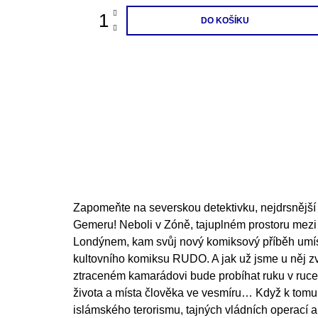
DO KOŠÍKU
Zapomeňte na severskou detektivku, nejdrsnější 
Gemeru! Neboli v Zóně, tajuplném prostoru mez
Londýnem, kam svůj nový komiksový příběh umísti
kultovního komiksu RUDO. A jak už jsme u něj zv
ztraceném kamarádovi bude probíhat ruku v ruce
života a místa člověka ve vesmíru… Když k tomu
islámského terorismu, tajných vládních operací 