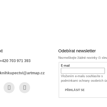
kt
Odebírat newsletter
Nezmeškejte žádné novinky či sle
+420 703 971 393
E-mail
knihkupectvi@artmap.cz
Vložením e-mailu souhlasíte s
podmínkami ochrany osobních ú
PŘIHLÁSIT SE
book
Instagram
YouTube