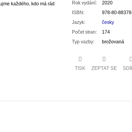
Rok vydání
:
2020
aujme každého, kdo má rád
ISBN
:
978-80-88378
Jazyk
:
česky
Počet stran
:
174
Typ vazby
:
brožovaná
TISK
ZEPTAT SE
SDÍ