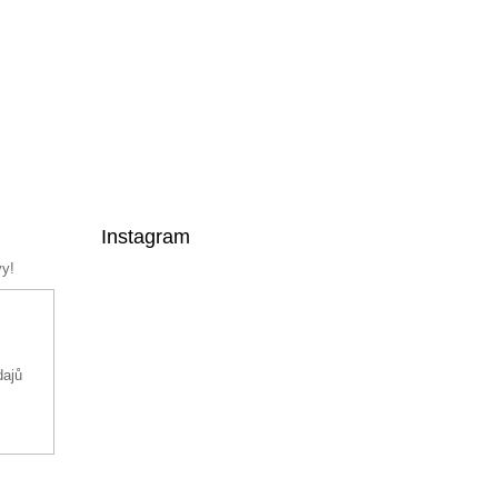
Instagram
vy!
dajů