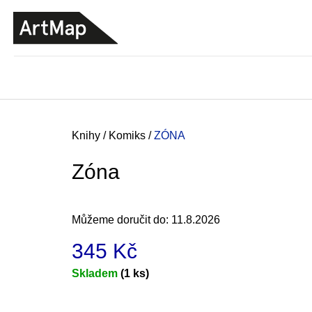
K
Přejít
o
na
ZPĚT
ZPĚT
DO
DO
obsah
š
OBCHODU
OBCHODU
í
k
Domů
Knihy
/
Komiks
/
ZÓNA
Zóna
Můžeme doručit do:
11.8.2026
345 Kč
Měrná
Skladem
(1 ks)
cena:
JMÉNO
380 Kč