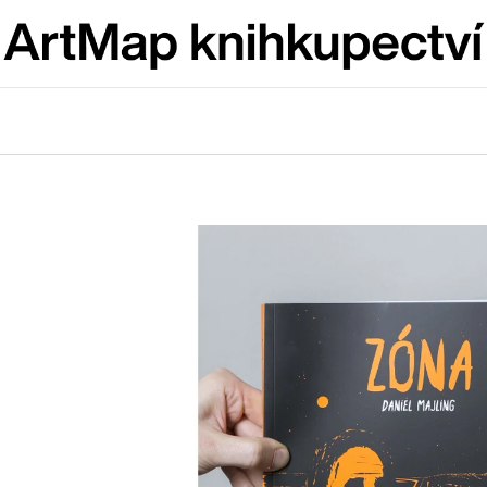
Co potřebujete najít?
HLEDAT
Doporučujeme
ARTMAT KRABIČKA
VÝVAR
ARTMAT KRABIČKA
NEJEN ROMSK