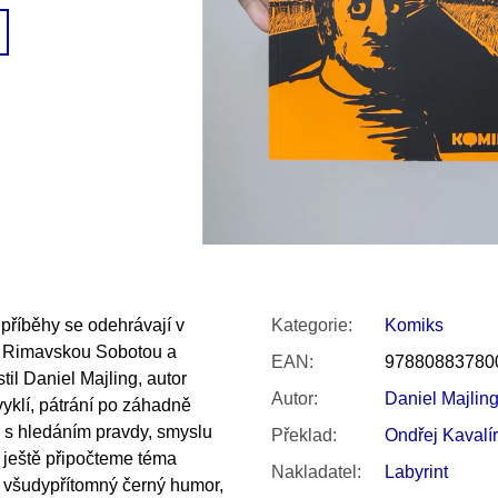
SNESITELNĚJŠ
200 Kč
300 Kč
Původně:
350 K
příběhy se odehrávají v
Kategorie
:
Komiks
i Rimavskou Sobotou a
EAN
:
97880883780
l Daniel Majling, autor
Autor
:
Daniel Majlin
yklí, pátrání po záhadně
 s hledáním pravdy, smyslu
Překlad
:
Ondřej Kavalír
 ještě připočteme téma
Nakladatel
:
Labyrint
a všudypřítomný černý humor,