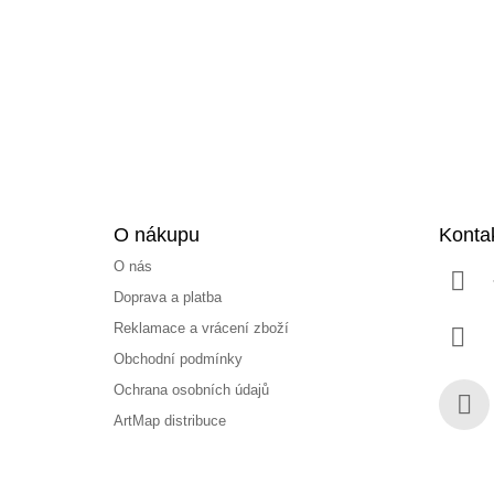
a
t
í
O nákupu
Konta
O nás
Doprava a platba
Reklamace a vrácení zboží
Obchodní podmínky
Ochrana osobních údajů
ArtMap distribuce
Face