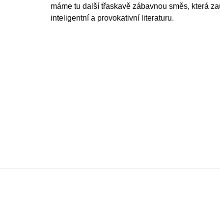
máme tu další třaskavě zábavnou směs, která z
inteligentní a provokativní literaturu.
Z
á
p