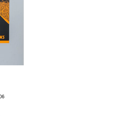
Í KLIMA
č
06
g