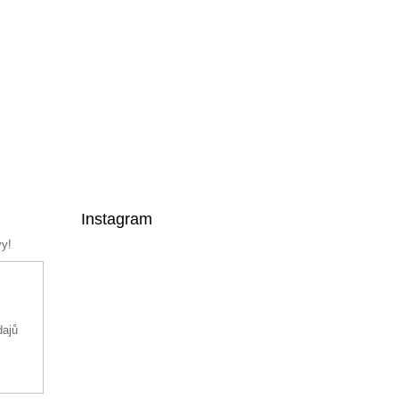
Instagram
vy!
dajů