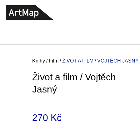
K
Přejít
o
na
ZPĚT
ZPĚT
DO
DO
obsah
š
OBCHODU
OBCHODU
í
k
Domů
Knihy
/
Film
/
ŽIVOT A FILM / VOJTĚCH JASNÝ
Život a film / Vojtěch
Jasný
270 Kč
Měrná
ARTMAT KRABIČKA
cena:
ARTMAT KRABIČKA