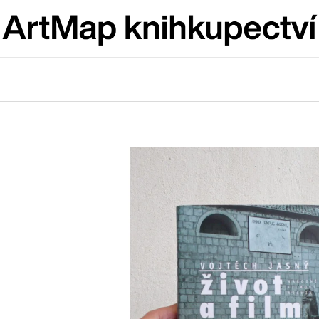
Co potřebujete najít?
HLEDAT
Doporučujeme
JMÉNO
VÝVAR
NEJEN ROMSK
380 Kč