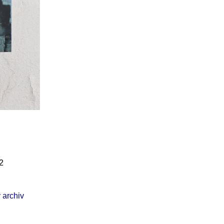
Í KLIMA
č
2
 archiv