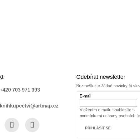
kt
Odebírat newsletter
Nezmeškejte žádné novinky či sle
+420 703 971 393
E-mail
knihkupectvi@artmap.cz
Vložením e-mailu souhlasíte s
podmínkami ochrany osobních ú
PŘIHLÁSIT SE
book
Instagram
YouTube