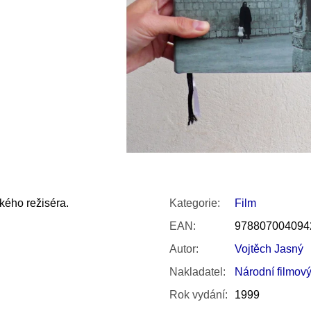
SNESITELNĚJŠ
300 Kč
Původně:
350 K
kého režiséra.
Kategorie
:
Film
EAN
:
978807004094
Autor
:
Vojtěch Jasný
Nakladatel
:
Národní filmový
Rok vydání
:
1999