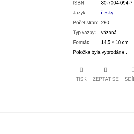
ISBN
:
80-7004-094-7
Jazyk
:
česky
Počet stran
:
280
Typ vazby
:
vázaná
Formát
:
14,5 × 18 cm
Položka byla vyprodána…
TISK
ZEPTAT SE
SDÍ