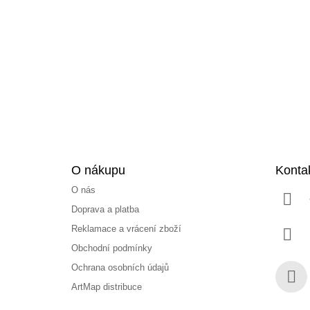
á
p
a
t
í
O nákupu
Konta
O nás
Doprava a platba
Reklamace a vrácení zboží
Obchodní podmínky
Ochrana osobních údajů
ArtMap distribuce
Face