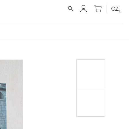
NÁKUPNÍ
CZ
KOŠÍK
HLEDAT
PŘIHLÁŠENÍ
É RECEPTY PRO