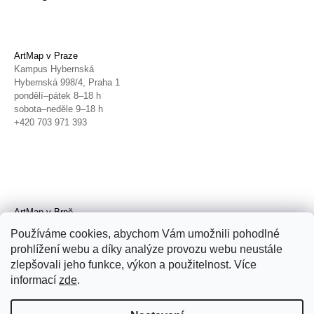
ArtMap v Praze
Kampus Hybernská
Hybernská 998/4, Praha 1
pondělí–pátek 8–18 h
sobota–neděle 9–18 h
+420 703 971 393
ArtMap v Brně
Galerie TIC
Používáme cookies, abychom Vám umožnili pohodlné
Radnická 4, Brno
prohlížení webu a díky analýze provozu webu neustále
úterý–pátek 11–19 h
zlepšovali jeho funkce, výkon a použitelnost. Více
sobota 14–19 h
+420 702 152 298
informací
zde
.