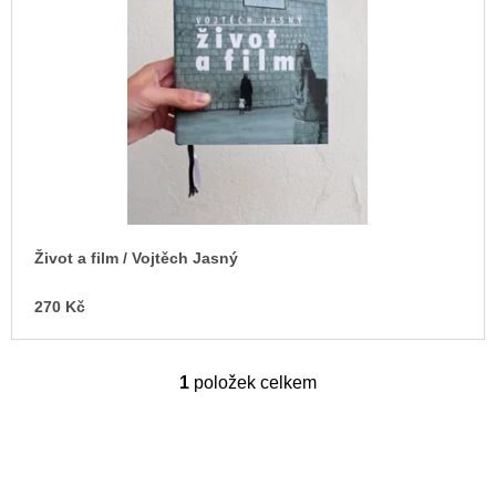
s
u
j
p
e
r
m
o
e
d
BRUTAL
u
PRAGUE
k
165
t
Kč
ů
Život a film / Vojtěch Jasný
270 Kč
1
položek celkem
O
v
l
á
d