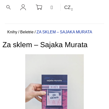
K
Přejít
NÁKUPNÍ
MENU
CZ
KOŠÍK
o
na
ZPĚT
ZPĚT
HLEDAT
PŘIHLÁŠENÍ
obsah
š
í
C
k
o
Domů
Knihy
/
Beletrie
/
ZA SKLEM – SAJAKA MURATA
p
Za sklem – Sajaka Murata
o
t
ř
e
b
u
j
e
t
e
n