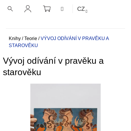
K
Přejít
NÁKUPNÍ
MENU
CZ
KOŠÍK
o
na
ZPĚT
ZPĚT
HLEDAT
PŘIHLÁŠENÍ
obsah
š
í
C
k
o
Domů
Knihy
/
Teorie
/
VÝVOJ ODÍVÁNÍ V PRAVĚKU A
STAROVĚKU
p
o
Vývoj odívání v pravěku a
t
ř
starověku
e
b
u
j
e
t
e
n