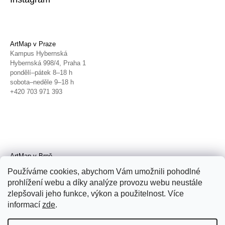
ArtMap v Praze
Kampus Hybernská
Hybernská 998/4, Praha 1
pondělí–pátek 8–18 h
sobota–neděle 9–18 h
+420 703 971 393
ArtMap v Brně
Galerie TIC
Používáme cookies, abychom Vám umožnili pohodlné
Radnická 4, Brno
prohlížení webu a díky analýze provozu webu neustále
úterý–pátek 11–19 h
zlepšovali jeho funkce, výkon a použitelnost. Více
sobota 14–19 h
+420 702 152 298
informací
zde
.