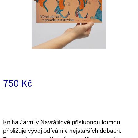
a
j
í
t
?
HLEDAT
750 Kč
Měrná
D
cena:
o
p
o
Kniha Jarmily Navrátilové přístupnou formou
r
u
přibližuje vývoj odívání v nejstarších dobách.
č