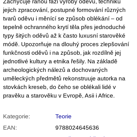
Zachycuje ranou fázi výroby oděvů, techniku
u
j
jejich zpracování, postupné formování různých
e
tvarů oděvu i měnící se způsob oblékání – od
m
e
tepelně ochranného krytí těla přes jednoduché
typy šitých oděvů až k často luxusní starověké
ARTMAT
módě. Upozorňuje na dlouhý proces zlepšování
KRABIČKA
ARTMAT
funkčnosti oděvů i na způsob, jak rozdílně jej
KRABIČKA
jednotlivé kultury a etnika řešily. Na základě
200
Kč
archeologických nálezů a dochovaných
uměleckých předmětů rekonstruuje autorka na
stovkách kreseb, do čeho se oblékali lidé v
pravěku a starověku v Evropě, Asii i Africe.
Kategorie
:
Teorie
EAN
:
9788024645636