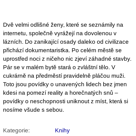
u
j
e
m
Dvě velmi odlišné ženy, které se seznámily na
e
internetu, společně vyrážejí na dovolenou v
ARTMAT
lázních. Do zanikající osady daleko od civilizace
KRABIČKA
přichází dokumentaristka. Po celém městě se
ARTMAT
KRABIČKA
uprostřed noci z ničeho nic zjeví záhadné stavby.
200
Pár se v malém bytě stará o zvláštní tělo. V
Kč
cukrárně na předměstí pravidelně pláčou muži.
Toto jsou povídky o unavených lidech bez jmen
kdesi na pomezí reality a horečnatých snů –
povídky o neschopnosti uniknout z míst, která si
nosíme všude s sebou.
Kategorie
:
Knihy