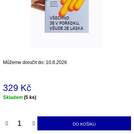
a
j
í
t
?
Můžeme doručit do:
10.8.2026
HLEDAT
329 Kč
D
Měrná
Skladem
(5 ks)
o
cena:
p
o
r
DO KOŠÍKU
u
č