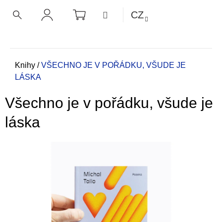
K
Přejít
NÁKUPNÍ
MENU
CZ
KOŠÍK
o
na
ZPĚT
ZPĚT
HLEDAT
PŘIHLÁŠENÍ
obsah
š
í
C
k
o
Domů
Knihy
/
VŠECHNO JE V POŘÁDKU, VŠUDE JE
LÁSKA
p
o
Všechno je v pořádku, všude je
t
ř
láska
e
b
u
j
e
t
e
n