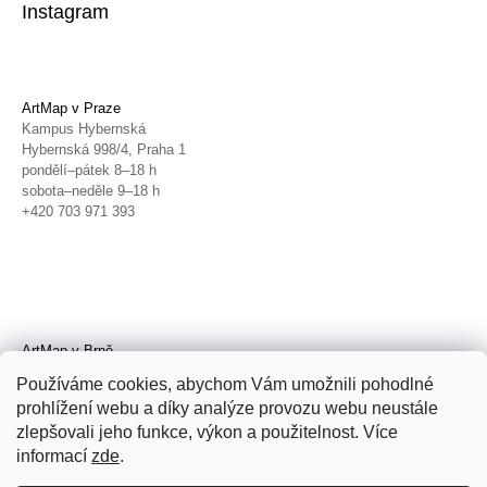
Instagram
ArtMap v Praze
Kampus Hybernská
Hybernská 998/4, Praha 1
pondělí–pátek 8–18 h
sobota–neděle 9–18 h
+420 703 971 393
ArtMap v Brně
Galerie TIC
Používáme cookies, abychom Vám umožnili pohodlné
Radnická 4, Brno
prohlížení webu a díky analýze provozu webu neustále
úterý–pátek 11–19 h
zlepšovali jeho funkce, výkon a použitelnost. Více
sobota 14–19 h
+420 702 152 298
informací
zde
.