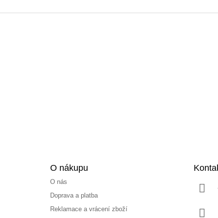
Z
á
p
a
t
í
O nákupu
Konta
O nás
Doprava a platba
Reklamace a vrácení zboží