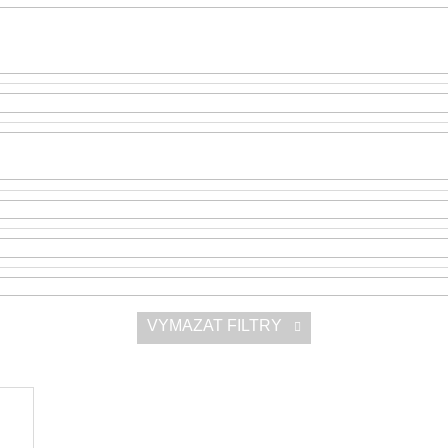
SNESITELNĚJŠ
200 Kč
300 Kč
Původně:
350 K
VYMAZAT FILTRY