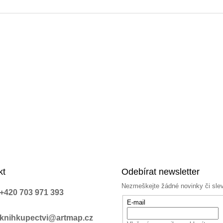
a
c
í
p
r
v
k
y
v
ý
p
i
s
u
kt
Odebírat newsletter
Nezmeškejte žádné novinky či sle
+420 703 971 393
E-mail
knihkupectvi@artmap.cz