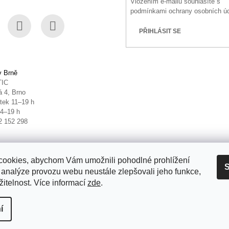
Vložením e-mailu souhlasíte s
podmínkami ochrany osobních ú
PŘIHLÁSIT SE
book
Instagram
YouTube
v Brně
TIC
 4, Brno
tek 11–19 h
14–19 h
2 152 298
ookies, abychom Vám umožnili pohodlné prohlížení
S
 analýze provozu webu neustále zlepšovali jeho funkce,
itelnost. Více informací
zde
.
it nastavení cookies
í