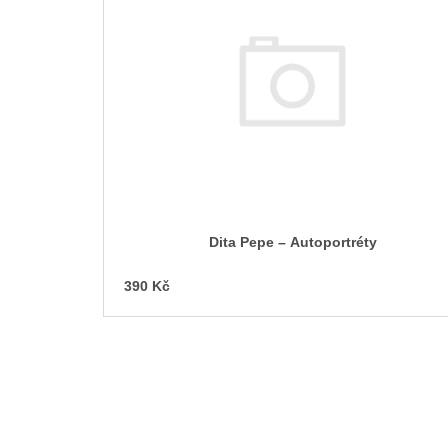
p
i
s
p
r
o
d
u
k
t
Dita Pepe – Autoportréty
ů
390 Kč