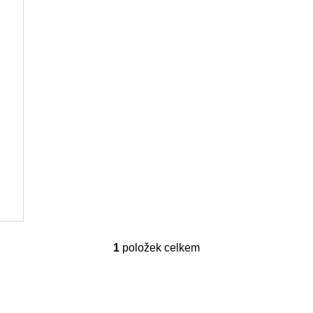
1
položek celkem
O
v
l
á
d