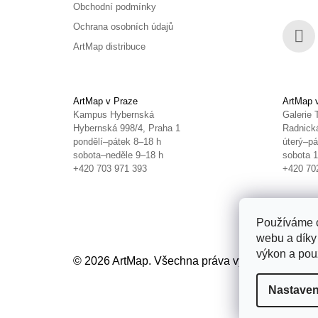
Obchodní podmínky
Ochrana osobních údajů
ArtMap distribuce
Face
ArtMap v Praze
ArtMap 
Kampus Hybernská
Galerie 
Hybernská 998/4, Praha 1
Radnická
pondělí–pátek 8–18 h
úterý–pá
sobota–neděle 9–18 h
sobota 
+420 703 971 393
+420 70
Používáme c
webu a díky
výkon a použ
© 2026 ArtMap. Všechna práva vyhrazena.
Uprav
Nastaven