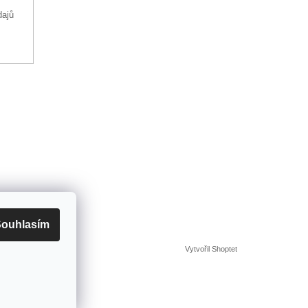
dajů
ouhlasím