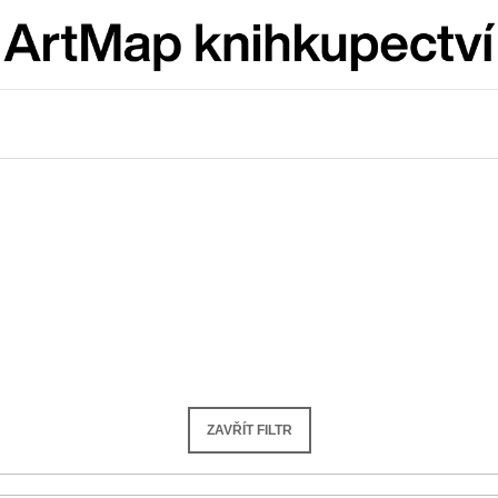
Co potřebujete najít?
HLEDAT
Doporučujeme
ZAVŘÍT FILTR
ARTMAT KRABIČKA
VÝVAR
ARTMAT KRABIČKA
NEJEN ROMSK