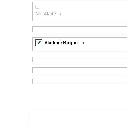
Na skladě
0
Vladimír Birgus
1
V
ý