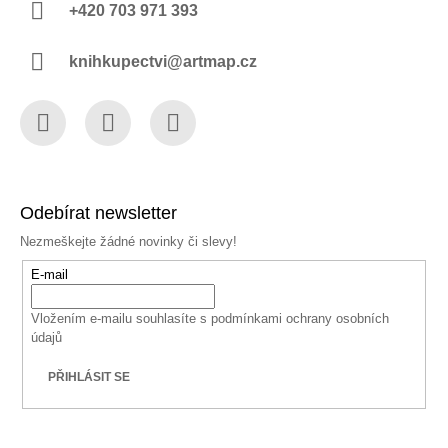
+420 703 971 393
knihkupectvi@artmap.cz
Facebook
Instagram
YouTube
Odebírat newsletter
Nezmeškejte žádné novinky či slevy!
E-mail
Vložením e-mailu souhlasíte s
podmínkami ochrany osobních
údajů
PŘIHLÁSIT SE