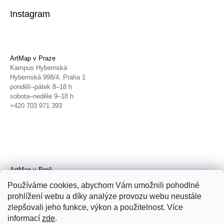
Instagram
ArtMap v Praze
Kampus Hybernská
Hybernská 998/4, Praha 1
pondělí–pátek 8–18 h
sobota–neděle 9–18 h
+420 703 971 393
ArtMap v Brně
Galerie TIC
Používáme cookies, abychom Vám umožnili pohodlné
Radnická 4, Brno
prohlížení webu a díky analýze provozu webu neustále
úterý–pátek 11–19 h
zlepšovali jeho funkce, výkon a použitelnost. Více
sobota 14–19 h
+420 702 152 298
informací
zde
.