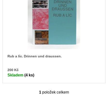
s
u
j
p
e
r
m
o
e
d
JMÉNO
u
380
k
Kč
t
ů
Rub a líc. Drinnen und draussen.
DO
200 Kč
KO
Skladem
(4 ks)
1
položek celkem
O
v
l
á