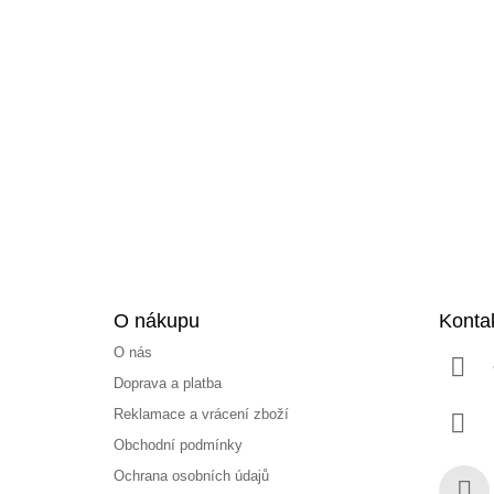
Z
á
p
a
t
í
O nákupu
Konta
O nás
Doprava a platba
Reklamace a vrácení zboží
Obchodní podmínky
Ochrana osobních údajů