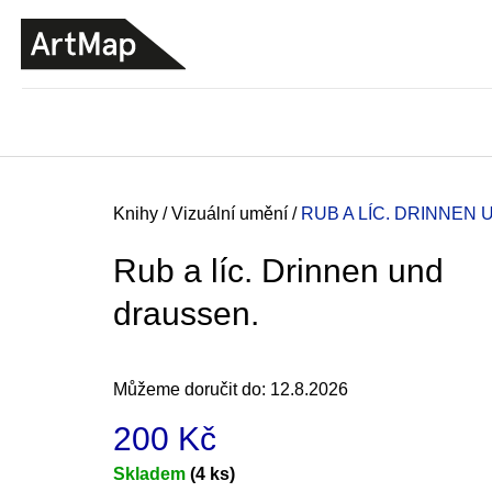
K
Přejít
o
na
ZPĚT
ZPĚT
DO
DO
obsah
š
OBCHODU
OBCHODU
í
k
Domů
Knihy
/
Vizuální umění
/
RUB A LÍC. DRINNEN
Rub a líc. Drinnen und
draussen.
Můžeme doručit do:
12.8.2026
200 Kč
JMÉNO
Měrná
Skladem
(4 ks)
380 Kč