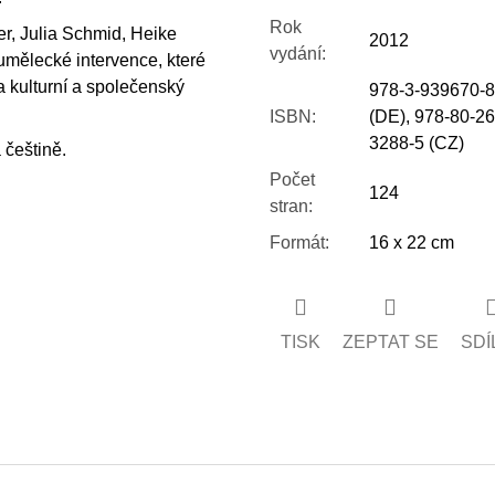
Rok
r, Julia Schmid, Heike
2012
vydání
:
mělecké intervence, které
a kulturní a společenský
978-3-939670-8
ISBN
:
(DE), 978-80-26
3288-5 (CZ)
 češtině.
Počet
124
stran
:
Formát
:
16 x 22 cm
TISK
ZEPTAT SE
SDÍ