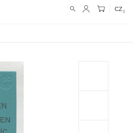
NÁKUPNÍ
CZ
KOŠÍK
HLEDAT
PŘIHLÁŠENÍ
É RECEPTY PRO