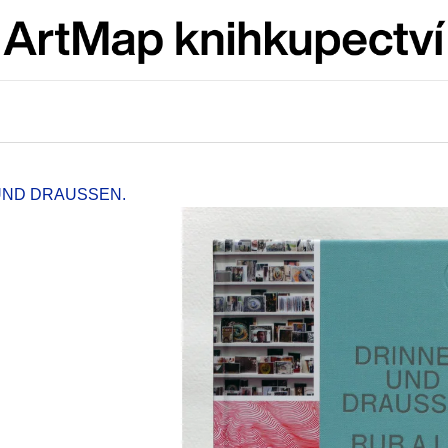
Co potřebujete najít?
HLEDAT
 UND DRAUSSEN.
Doporučujeme
ARTMAT KRABIČKA
VÝVAR
ARTMAT KRABIČKA
NEJEN ROMSK