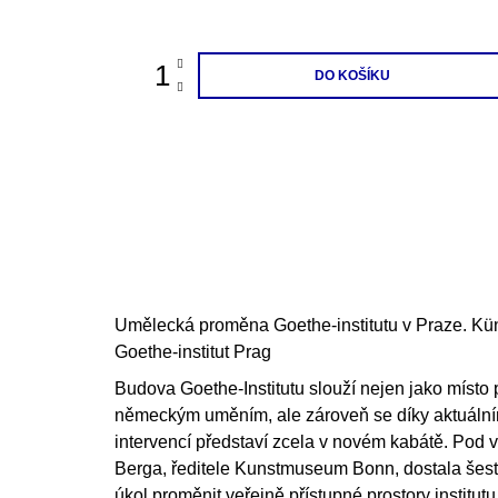
cena:
DO KOŠÍKU
Umělecká proměna Goethe-institutu v Praze. Kün
Goethe-institut Prag
Budova Goethe-Institutu slouží nejen jako místo
německým uměním, ale zároveň se díky aktuáln
intervencí představí zcela v novém kabátě. Pod
Berga, ředitele Kunstmuseum Bonn, dostala šes
úkol proměnit veřejně přístupné prostory institutu