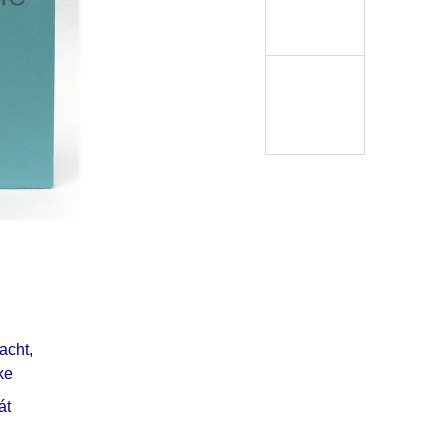
Í KLIMA
č
acht
,
ke
át