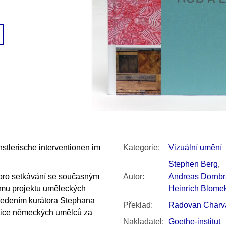
SNESITELNĚJŠ
200 Kč
300 Kč
Původně:
350 K
stlerische interventionen im
Kategorie
:
Vizuální umění
Stephen Berg
,
 pro setkávání se současným
Autor
:
Andreas Dornbr
ímu projektu uměleckých
Heinrich Blome
 vedením kurátora Stephana
Překlad
:
Radovan Charv
tice německých umělců za
Nakladatel
:
Goethe-institut
.