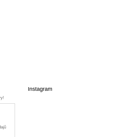
Instagram
vy!
dajů