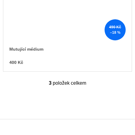
490 Kč
–18 %
Mutující médium
400 Kč
3
položek celkem
O
v
l
á
d
a
c
í
p
Z