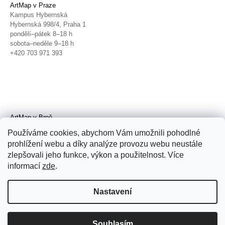
ArtMap v Praze
Kampus Hybernská
Hybernská 998/4, Praha 1
pondělí–pátek 8–18 h
sobota–neděle 9–18 h
+420 703 971 393
ArtMap v Brně
Galerie TIC
Používáme cookies, abychom Vám umožnili pohodlné
Radnická 4, Brno
prohlížení webu a díky analýze provozu webu neustále
úterý–pátek 11–19 h
zlepšovali jeho funkce, výkon a použitelnost. Více
sobota 14–19 h
+420 702 152 298
informací
zde
.
Nastavení
Souhlasím