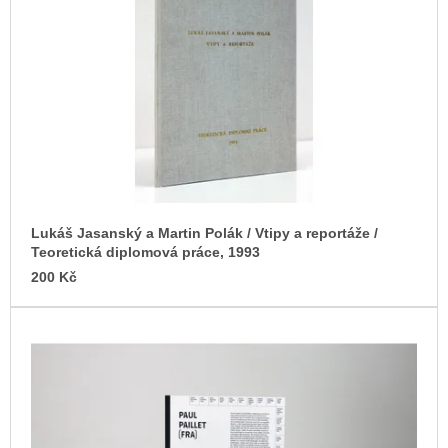
s
u
j
p
e
r
m
o
e
d
ARTMAT
u
KRABIČKA
k
ARTMAT
KRABIČKA
t
200
ů
Kč
Lukáš Jasanský a Martin Polák / Vtipy a reportáže /
Teoretická diplomová práce, 1993
200 Kč