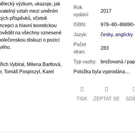
mělecký výzkum, ukazuje, jak
Rok
inovatelný vztah mezi uměním
2017
vydání
:
kých příspěvků, včetně
ISBN
:
978–80–86890
oncepci a hlavní teoretickou
dpovědět na všechny vznesené
Jazyk
:
česky
,
anglicky
společenskou diskuzi o pozici
Počet
vého.
283
stran
:
Typ vazby
:
brožovaná / pa
ich Vybíral, Milena Bartlová,
, Tomáš Pospiszyl, Karel
Položka byla vyprodána…
TISK
ZEPTAT SE
SDÍ