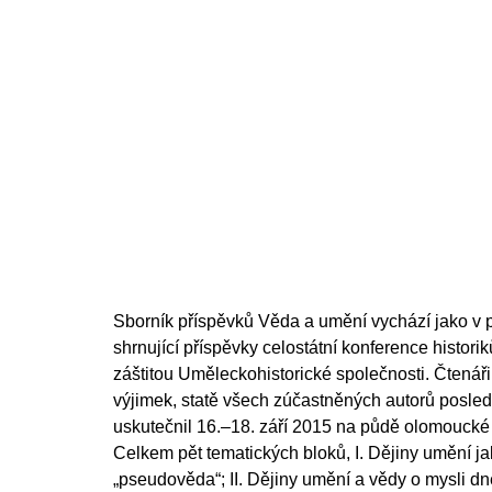
Sborník příspěvků Věda a umění vychází jako v p
shrnující příspěvky celostátní konference histori
záštitou Uměleckohistorické společnosti. Čtenáři
výjimek, statě všech zúčastněných autorů posled
uskutečnil 16.–18. září 2015 na půdě olomoucké
Celkem pět tematických bloků, I. Dějiny umění ja
„pseudověda“; II. Dějiny umění a vědy o mysli dn