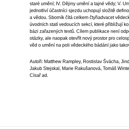
staré umění; IV. Dějiny umění a tajné vědy; V. U
jednotliví účastníci sjezdu uchopují složitě def
a vědou. Sborník čítá celkem čtyřiadvacet vědec
úvodních statí vedoucích sekcí, které přibližují k
bázi zařazených textů. Cílem publikace není o
otázky, ale naopak otevřít nový prostor pro celo
věd o umění na poli vědeckého bádání jako tako
Autoři: Matthew Rampley, Rostislav Švácha, Jindř
Jakub Stejskal, Marie Rakušanová, Tomáš Winter
Císař ad.