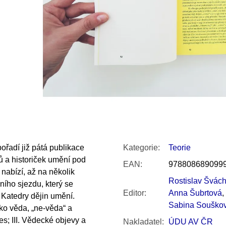
SNESITELNĚJŠ
200 Kč
300 Kč
Původně:
350 K
ořadí již pátá publikace
Kategorie
:
Teorie
ků a historiček umění pod
EAN
:
978808689099
 nabízí, až na několik
Rostislav Švác
ního sjezdu, který se
Editor
:
Anna Šubrtová
,
 Katedry dějin umění.
Sabina Souško
ko věda, „ne-věda“ a
es; III. Vědecké objevy a
Nakladatel
:
ÚDU AV ČR