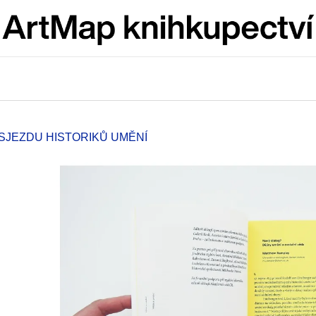
Co potřebujete najít?
HLEDAT
. SJEZDU HISTORIKŮ UMĚNÍ
Doporučujeme
ARTMAT KRABIČKA
VÝVAR
ARTMAT KRABIČKA
NEJEN ROMSK