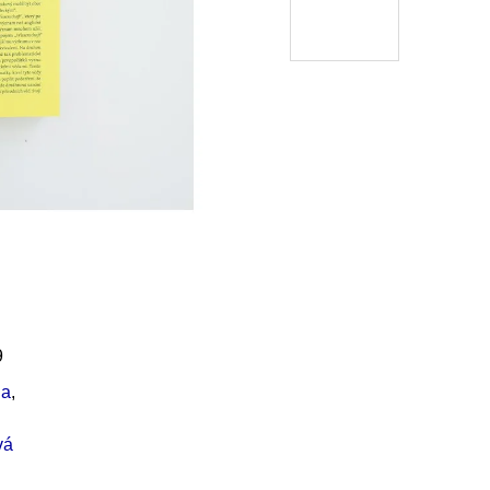
Í KLIMA
č
9
ha
,
vá