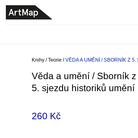
K
Přejít
o
na
ZPĚT
ZPĚT
DO
DO
obsah
š
OBCHODU
OBCHODU
í
k
Domů
Knihy
/
Teorie
/
VĚDA A UMĚNÍ / SBORNÍK Z 5
Věda a umění / Sborník z
5. sjezdu historiků umění
260 Kč
Měrná
JMÉNO
cena:
380 Kč