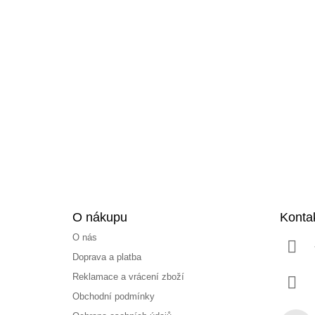
Z
á
p
a
t
í
O nákupu
Konta
O nás
Doprava a platba
Reklamace a vrácení zboží
Obchodní podmínky