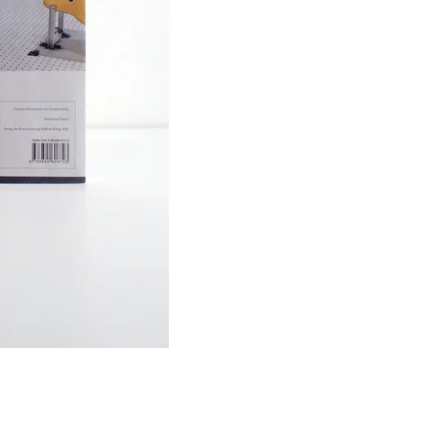
Í KLIMA
č