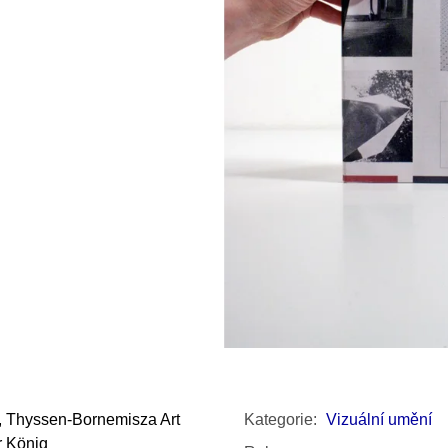
SNESITELNĚJŠ
200 Kč
300 Kč
Původně:
350 K
, Thyssen-Bornemisza Art
Kategorie
:
Vizuální umění
r König