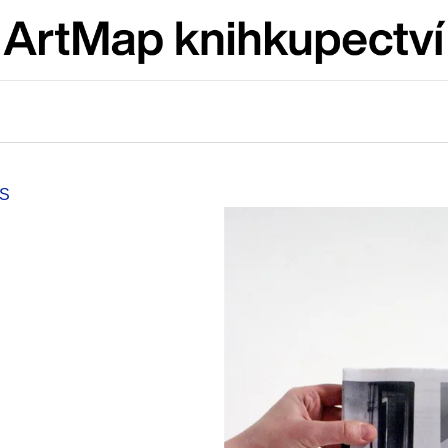
Co potřebujete najít?
HLEDAT
S
Doporučujeme
ARTMAT KRABIČKA
VÝVAR
ARTMAT KRABIČKA
NEJEN ROMSK