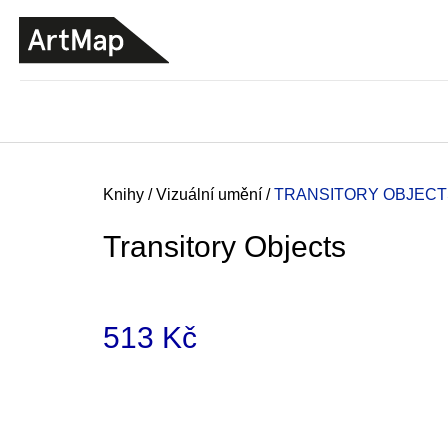
K
Přejít
o
na
ZPĚT
ZPĚT
DO
DO
obsah
š
OBCHODU
OBCHODU
í
k
Domů
Knihy
/
Vizuální umění
/
TRANSITORY OBJECT
Transitory Objects
513 Kč
Měrná
cena:
JMÉNO
380 Kč