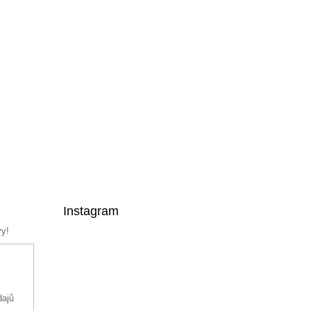
Instagram
vy!
dajů