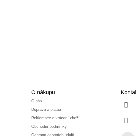
Z
á
p
a
t
í
O nákupu
Konta
O nás
Doprava a platba
Reklamace a vrácení zboží
Obchodní podmínky
Ochrana osobních údajů