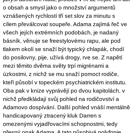
u
o obsah a smysl jako o množství argumentů
j
e
vznášených rychlostí tří set slov za minutu s
m
cílem převálcovat soupeře. Adama zajímá řeč ve
e
všech jejích extrémních podobách, je nadaný
VÝVAR
básník, věnuje se freestylovému rapu, ale pod
NEJEN
tlakem okolí se snaží být typický chlapák, chodí
ROMSKÉ
RECEPTY
do posilovny, pije, užívá drogy, rve se. Z napětí
PRO
SNESITELNĚJŠÍ
mezi těmito dvěma světy trpí migrénami a
KLIMA
úzkostmi, z nichž se mu snaží pomoct rodiče,
300
Kč
kteří působí v topeckém psychiatrickém institutu.
Původně:
Oba pak v knize vyprávějí po dvou kapitolách, v
350
Kč
nichž předkládají svůj pohled na rodičovství a
Adamovo dospívání. Další pohled vnáší mentálně
handicapovaný ztracený kluk Darren s
omezenými vyjadřovacími schopnostmi, tedy
přesný opak Adama. A tato působivá polyfonie