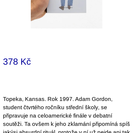
a
j
í
t
?
378 Kč
Měrná
HLEDAT
cena:
D
Topeka, Kansas. Rok 1997. Adam Gordon,
o
student čtvrtého ročníku střední školy, se
p
o
připravuje na celoamerické finále v debatní
r
soutěži. Ta ovšem k jeho zklamání připomíná spíš
u
č
jakýsi absurdní rituál, protože v ní už nejde ani tak