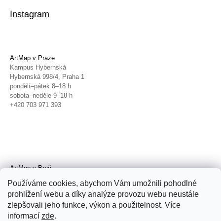
Instagram
ArtMap v Praze
Kampus Hybernská
Hybernská 998/4, Praha 1
pondělí–pátek 8–18 h
sobota–neděle 9–18 h
+420 703 971 393
ArtMap v Brně
Galerie TIC
Používáme cookies, abychom Vám umožnili pohodlné
Radnická 4, Brno
prohlížení webu a díky analýze provozu webu neustále
úterý–pátek 11–19 h
zlepšovali jeho funkce, výkon a použitelnost. Více
sobota 14–19 h
+420 702 152 298
informací
zde
.