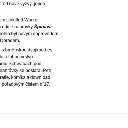
před nové výzvy: jejich
uem Unkilled Worker
vá edice nahrávky
Špinavá
y mohlo být novým doprovodem
l Doradem.
o s brněnskou dvojkou
Les
lo o tuhou vrstvu
studiu Schwabach pod
 nahrávky se postaral Petr
grafie, komiks a download
 pořadovým číslem n°17.