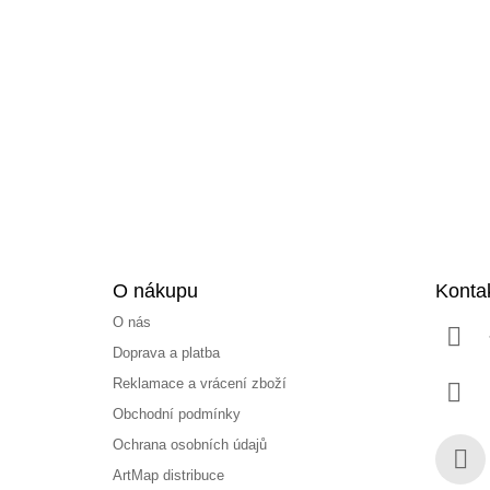
Z
á
p
a
t
í
O nákupu
Konta
O nás
Doprava a platba
Reklamace a vrácení zboží
Obchodní podmínky
Ochrana osobních údajů
ArtMap distribuce