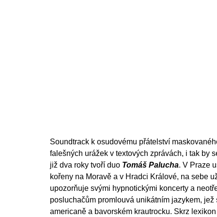
Soundtrack k osudovému přátelství maskovanéh
falešných urážek v textových zprávách, i tak by 
již dva roky tvoří duo
Tomáš Palucha
. V Praze 
kořeny na Moravě a v Hradci Králové, na sebe u
upozorňuje svými hypnotickými koncerty a neotř
posluchačům promlouvá unikátním jazykem, jež s
americaně a bavorském krautrocku. Skrz lexiko