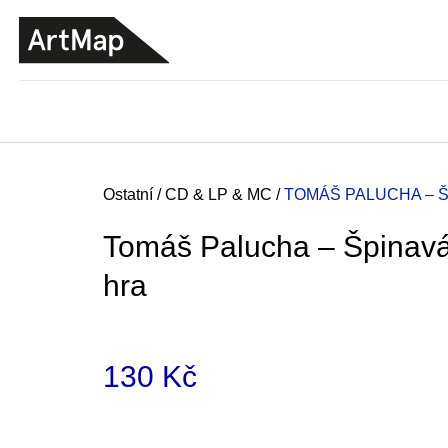
K
Přejít
o
na
ZPĚT
ZPĚT
DO
DO
obsah
š
OBCHODU
OBCHODU
í
k
Domů
Ostatní
/
CD & LP & MC
/
TOMÁŠ PALUCHA – 
Tomáš Palucha – Špinav
hra
130 Kč
Měrná
JMÉNO
cena:
380 Kč