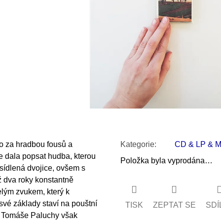
SNESITELNĚJŠ
200 Kč
300 Kč
Původně:
350 K
o za hradbou fousů a
Kategorie
:
CD & LP & 
se dala popsat hudba, kterou
Položka byla vyprodána…
usídlená dvojice, ovšem s
ž dva roky konstantně
elým zvukem, který k
vé základy staví na pouštní
TISK
ZEPTAT SE
SDÍ
n Tomáše Paluchy však