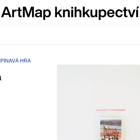
Co potřebujete najít?
HLEDAT
ŠPINAVÁ HRA
á
Doporučujeme
ARTMAT KRABIČKA
VÝVAR
ARTMAT KRABIČKA
NEJEN ROMSK