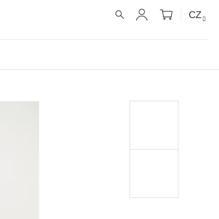
NÁKUPNÍ
CZ
KOŠÍK
HLEDAT
PŘIHLÁŠENÍ
É RECEPTY PRO