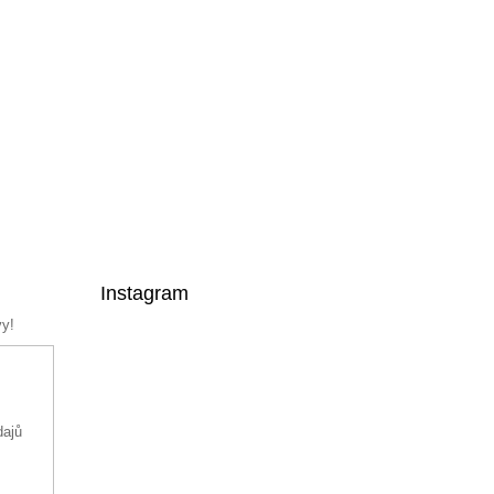
Instagram
vy!
dajů