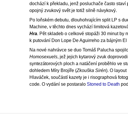
dochází k překladu, jenž posluchače často staví 
opojný zvukový svět je totiž silně návykový.
Po loňském debutu, dlouhohrajícím split LP s d
Machine, v těchto dnes vychází limitová kazeto
Hra
. Pět skladeb o celkové stopáži 30 minut b
k putování Don Lope De Aguirreho za bájným E
Na nové nahrávce se duo Tomáš Palucha spojil
Homosexuels
, jež jejich kytarový zvuk doprovodi
syntezátorových ploch a natáčení proběhlo ve 
dohledem Míry Brojíře (
Zkouška Sirén
). O layout
Hlaváček, součástí kazety je i risographová foto
code. O vydání se postaralo
Stoned to Death
pod