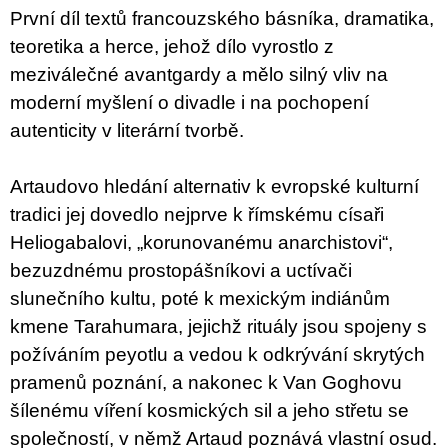
u
První díl textů francouzského básníka, dramatika,
j
teoretika a herce, jehož dílo vyrostlo z
e
m
meziválečné avantgardy a mělo silný vliv na
e
moderní myšlení o divadle i na pochopení
autenticity v literární tvorbě.
JMÉNO
380
Kč
Artaudovo hledání alternativ k evropské kulturní
tradici jej dovedlo nejprve k římskému císaři
Heliogabalovi, „korunovanému anarchistovi“,
bezuzdnému prostopášníkovi a uctívači
slunečního kultu, poté k mexickým indiánům
kmene Tarahumara, jejichž rituály jsou spojeny s
požíváním peyotlu a vedou k odkrývání skrytých
pramenů poznání, a nakonec k Van Goghovu
šílenému víření kosmických sil a jeho střetu se
společností, v němž Artaud poznává vlastní osud.