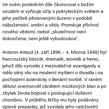
Ve svém posledním díle Skoncovat s božím
soudem si vyřizuje účty s pokryteckým světem a
jeho pečlivě pěstovanými iluzemi v podobě
náboženství, umění a vědy. Prorokuje příchod
nového vědomí, neboť „skutečnost není
dokončena, není ještě vybudována“.
Antonin Artaud (4. září 1896 – 4. března 1948) byl
francouzský básník, dramatik, teoretik a herec,
jehož dílo vyrostlo z meziválečné avantgardy a
mělo silný vliv na moderní myšlení o divadle i na
pochopení autenticity v literární tvorbě. V raném
dětství onemocněl zánětem mozkových blan a po
zbytek života bojoval s postupující duševní
chorobou. V průběhu léčby mu byly podávány
opiové preparáty, jež vyvolaly jeho celoživotní