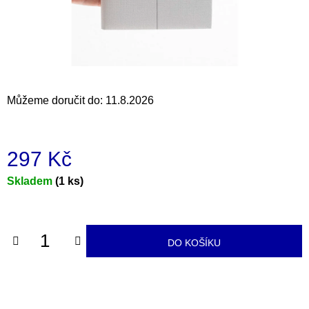
a
j
í
t
?
Můžeme doručit do:
11.8.2026
297 Kč
HLEDAT
Měrná
Skladem
(1 ks)
cena:
D
o
DO KOŠÍKU
p
o
r
u
č