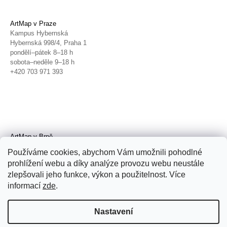
ArtMap v Praze
Kampus Hybernská
Hybernská 998/4, Praha 1
pondělí–pátek 8–18 h
sobota–neděle 9–18 h
+420 703 971 393
ArtMap v Brně
Galerie TIC
Používáme cookies, abychom Vám umožnili pohodlné
Radnická 4, Brno
prohlížení webu a díky analýze provozu webu neustále
úterý–pátek 11–19 h
zlepšovali jeho funkce, výkon a použitelnost. Více
sobota 14–19 h
+420 702 152 298
informací
zde
.
Nastavení