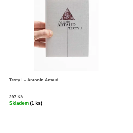
Texty I – Antonin Artaud
DO
297 Kč
KO
Skladem
(1 ks)