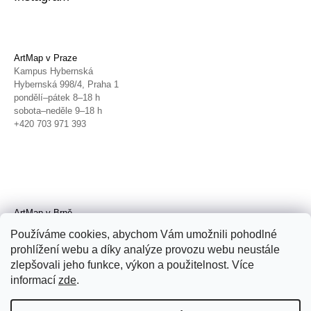
ArtMap v Praze
Kampus Hybernská
Hybernská 998/4, Praha 1
pondělí–pátek 8–18 h
sobota–neděle 9–18 h
+420 703 971 393
ArtMap v Brně
Galerie TIC
Používáme cookies, abychom Vám umožnili pohodlné
Radnická 4, Brno
prohlížení webu a díky analýze provozu webu neustále
úterý–pátek 11–19 h
zlepšovali jeho funkce, výkon a použitelnost. Více
sobota 14–19 h
+420 702 152 298
informací
zde
.