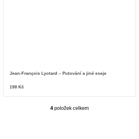
Jean-François Lyotard – Putování a jiné eseje
198 Kč
4
položek celkem
O
v
l
á
d