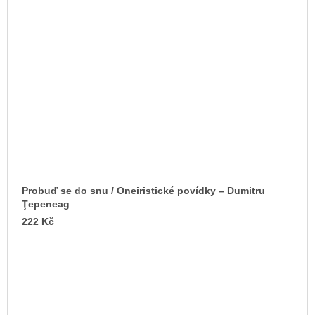
Probuď se do snu / Oneiristické povídky – Dumitru
Ţepeneag
222 Kč