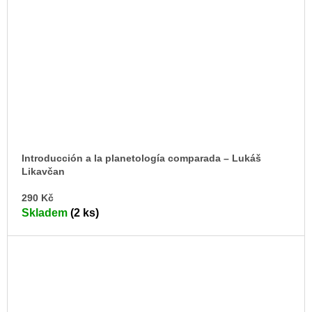
Introducción a la planetología comparada –⁠ Lukáš
Likavčan
DO
290 Kč
KO
Skladem
(2 ks)