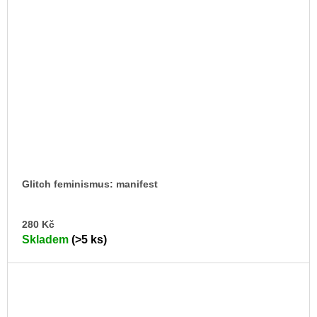
Glitch feminismus: manifest
DO
280 Kč
KO
Skladem
(>5 ks)