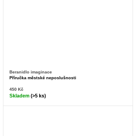
Beranidlo imaginace
Příručka městské neposlušnosti
DO
450 Kč
KO
Skladem
(>5 ks)