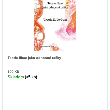
Teorie fikce jako odnosné tašky
DO
100 Kč
KO
Skladem
(>5 ks)