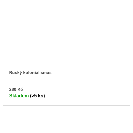
Ruský kolonialismus
DO
280 Kč
KO
Skladem
(>5 ks)