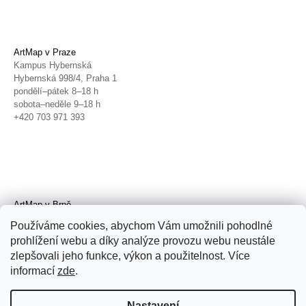
ArtMap v Praze
Kampus Hybernská
Hybernská 998/4, Praha 1
pondělí–pátek 8–18 h
sobota–neděle 9–18 h
+420 703 971 393
ArtMap v Brně
Galerie TIC
Používáme cookies, abychom Vám umožnili pohodlné
Radnická 4, Brno
prohlížení webu a díky analýze provozu webu neustále
úterý–pátek 11–19 h
zlepšovali jeho funkce, výkon a použitelnost. Více
sobota 14–19 h
+420 702 152 298
informací
zde
.
Nastavení