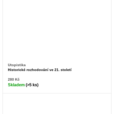
Utopistika
Historické rozhodování ve 21. století
DO
280 Kč
KO
Skladem
(>5 ks)