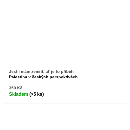
Jestli mám zemřít, ať je to příběh
Palestina v českých perspektivách
DO
350 Kč
KO
Skladem
(>5 ks)