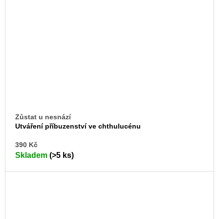
Zůstat u nesnází
Utváření příbuzenství ve chthulucénu
DO
390 Kč
KO
Skladem
(>5 ks)