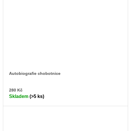
Autobiografie chobotnice
DO
280 Kč
KO
Skladem
(>5 ks)