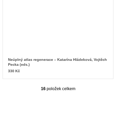
Neúplný atlas regenerace – Katarína Hládeková, Vojtěch
Pecka (eds.)
330 Kč
16
položek celkem
O
v
l
á
d
a