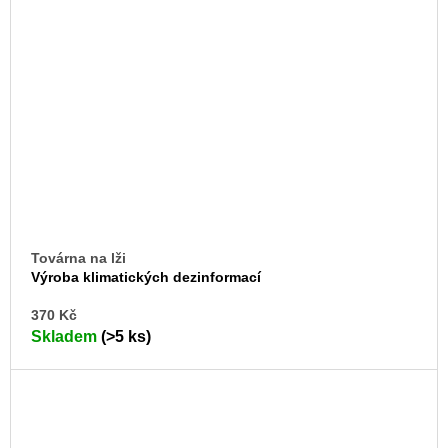
Továrna na lži
Výroba klimatických dezinformací
DO
370 Kč
KO
Skladem
(>5 ks)