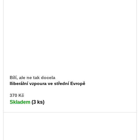
Bílí, ale ne tak docela
Iliberální vzpoura ve střední Evropě
DO
370 Kč
KO
Skladem
(3 ks)