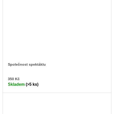
Společnost spektáklu
DO
350 Kč
KO
Skladem
(>5 ks)