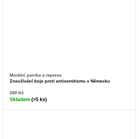
Morální panika a represe
Zneužívání boje proti antisemitismu v Německu
DO
290 Kč
KO
Skladem
(>5 ks)