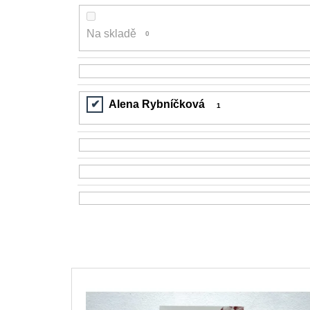
200 Kč
Na skladě
0
Alena Rybníčková
1
V
ý