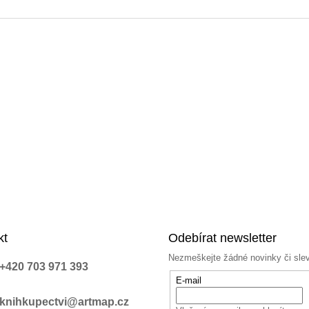
a
c
í
p
r
v
k
y
v
ý
p
i
s
u
kt
Odebírat newsletter
Nezmeškejte žádné novinky či sle
+420 703 971 393
E-mail
knihkupectvi@artmap.cz