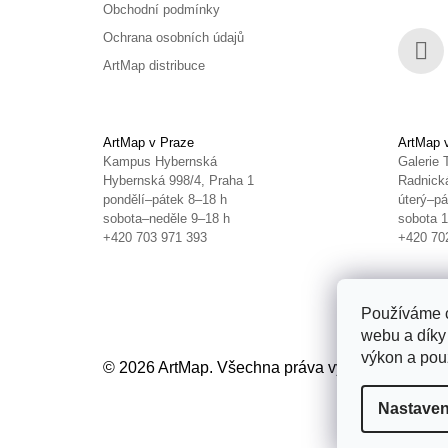
Obchodní podmínky
Ochrana osobních údajů
ArtMap distribuce
Face
ArtMap v Praze
ArtMap 
Kampus Hybernská
Galerie 
Hybernská 998/4, Praha 1
Radnická
pondělí–pátek 8–18 h
úterý–pá
sobota–neděle 9–18 h
sobota 
+420 703 971 393
+420 70
Používáme c
webu a díky
výkon a použ
© 2026 ArtMap. Všechna práva vyhrazena.
Uprav
Nastaven