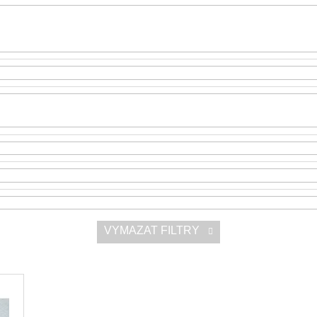
SNESITELNĚJŠ
300 Kč
Původně:
350 K
VYMAZAT FILTRY