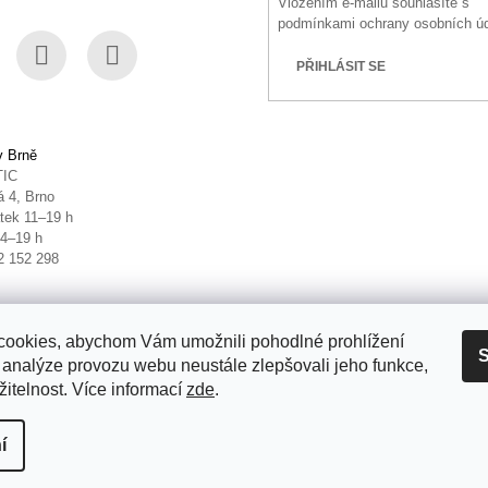
Vložením e-mailu souhlasíte s
podmínkami ochrany osobních ú
PŘIHLÁSIT SE
book
Instagram
YouTube
v Brně
TIC
 4, Brno
tek 11–19 h
14–19 h
2 152 298
ookies, abychom Vám umožnili pohodlné prohlížení
S
 analýze provozu webu neustále zlepšovali jeho funkce,
itelnost. Více informací
zde
.
it nastavení cookies
í