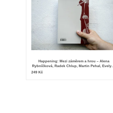
p
i
s
p
r
o
d
u
k
t
Happening: Mezi záměrem a hrou – Alena
ů
Rybníčková, Radek Chlup, Martin Pehal, Evely
Koubková
249 Kč