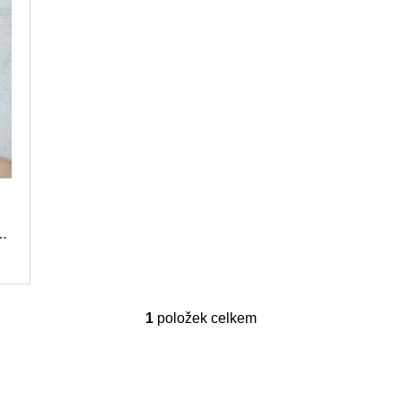
ne
1
položek celkem
O
v
l
á
d