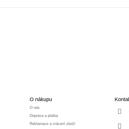
Z
á
p
a
t
í
O nákupu
Konta
O nás
Doprava a platba
Reklamace a vrácení zboží