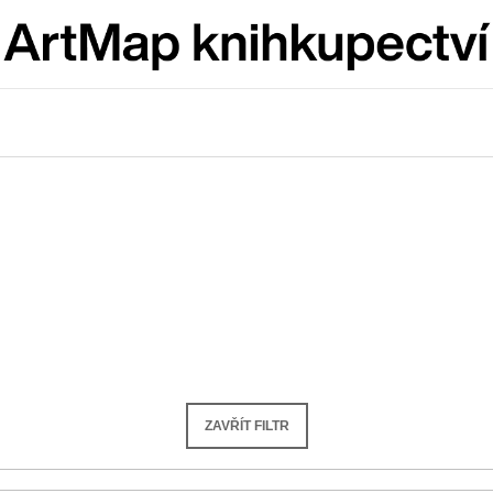
Co potřebujete najít?
HLEDAT
Doporučujeme
ZAVŘÍT FILTR
JMÉNO
VÝVAR
NEJEN ROMSK
380 Kč