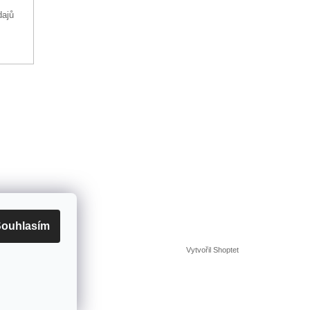
dajů
ouhlasím