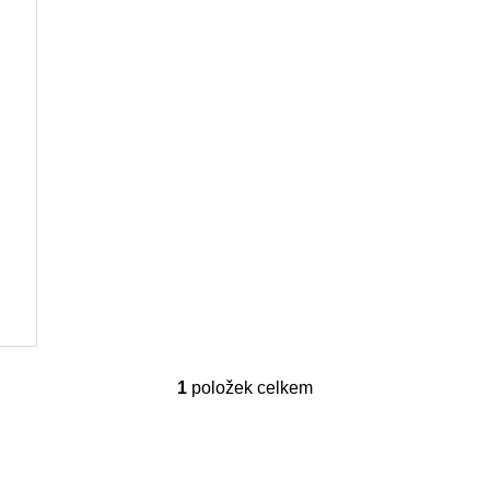
1
položek celkem
O
v
l
á
d