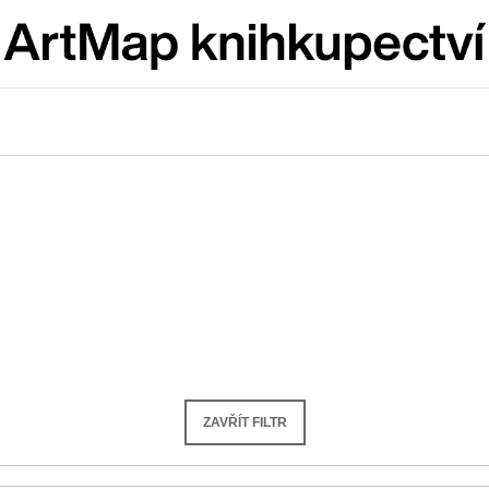
Co potřebujete najít?
HLEDAT
Doporučujeme
ZAVŘÍT FILTR
JMÉNO
VÝVAR
NEJEN ROMSK
380 Kč