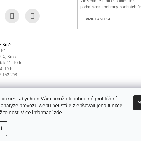
Vložením e-mailu souhlasíte s
podmínkami ochrany osobních ú
PŘIHLÁSIT SE
book
Instagram
YouTube
v Brně
TIC
 4, Brno
tek 11–19 h
14–19 h
2 152 298
ookies, abychom Vám umožnili pohodlné prohlížení
S
 analýze provozu webu neustále zlepšovali jeho funkce,
itelnost. Více informací
zde
.
it nastavení cookies
í