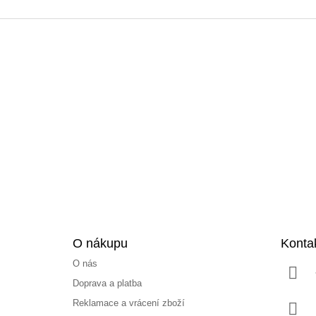
Z
á
p
a
t
í
O nákupu
Konta
O nás
Doprava a platba
Reklamace a vrácení zboží