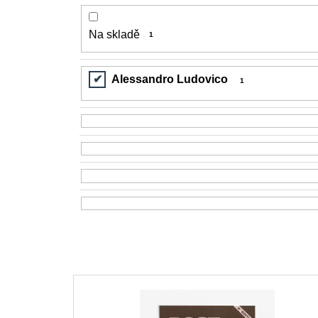
200 Kč
Na skladě
1
Alessandro Ludovico
1
V
ý