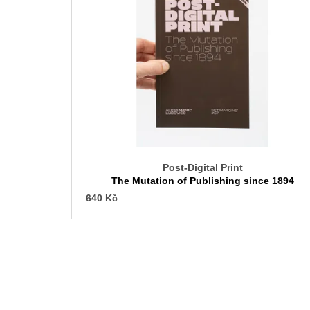
p
i
s
p
r
o
d
u
k
t
Post-Digital Print
ů
The Mutation of Publishing since 1894
640 Kč