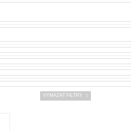
SNESITELNĚJŠ
300 Kč
Původně:
350 K
VYMAZAT FILTRY