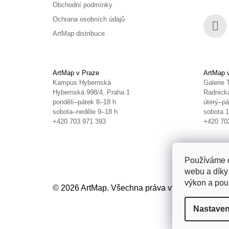
Obchodní podmínky
Ochrana osobních údajů
ArtMap distribuce
Face
ArtMap v Praze
ArtMap 
Kampus Hybernská
Galerie 
Hybernská 998/4, Praha 1
Radnická
pondělí–pátek 8–18 h
úterý–pá
sobota–neděle 9–18 h
sobota 
+420 703 971 393
+420 70
Používáme c
webu a díky
výkon a použ
© 2026 ArtMap. Všechna práva vyhrazena.
Uprav
Nastaven