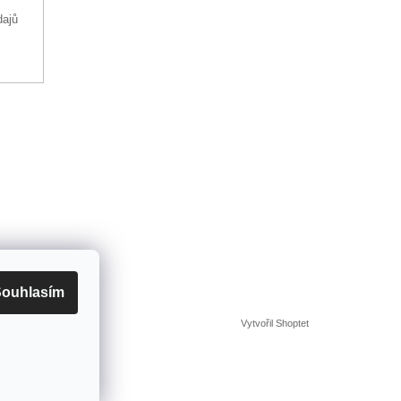
dajů
ouhlasím