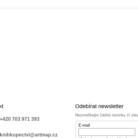
a
c
í
p
r
v
k
y
v
ý
p
i
s
u
kt
Odebírat newsletter
Nezmeškejte žádné novinky či sle
+420 703 971 393
E-mail
knihkupectvi@artmap.cz