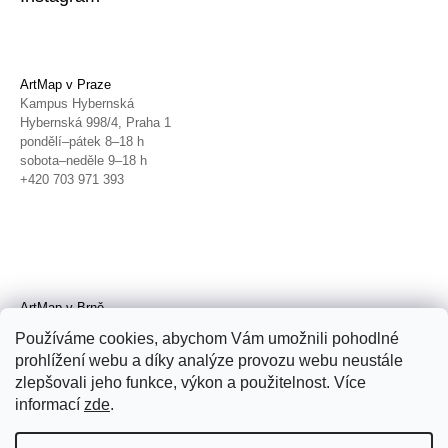
ArtMap v Praze
Kampus Hybernská
Hybernská 998/4, Praha 1
pondělí–pátek 8–18 h
sobota–neděle 9–18 h
+420 703 971 393
ArtMap v Brně
Galerie TIC
Používáme cookies, abychom Vám umožnili pohodlné
Radnická 4, Brno
prohlížení webu a díky analýze provozu webu neustále
úterý–pátek 11–19 h
zlepšovali jeho funkce, výkon a použitelnost. Více
sobota 14–19 h
+420 702 152 298
informací
zde
.