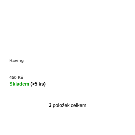
Raving
DO
450 Kč
KO
Skladem
(>5 ks)
3
položek celkem
O
v
l
á
d