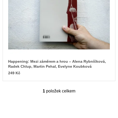
s
u
j
p
e
r
m
o
e
d
ARTMAT
u
KRABIČKA
k
ARTMAT
KRABIČKA
t
200
ů
Kč
Happening: Mezi záměrem a hrou – Alena Rybníčková,
Radek Chlup, Martin Pehal, Evelyne Koubková
249 Kč
1
položek celkem
O
v
l
á
d