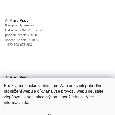
ArtMap v Praze
Kampus Hybernská
Hybernská 998/4, Praha 1
pondělí–pátek 8–18 h
sobota–neděle 9–18 h
+420 703 971 393
ArtMap v Brně
Galerie TIC
Používáme cookies, abychom Vám umožnili pohodlné
Radnická 4, Brno
prohlížení webu a díky analýze provozu webu neustále
úterý–pátek 11–19 h
zlepšovali jeho funkce, výkon a použitelnost. Více
sobota 14–19 h
+420 702 152 298
informací
zde
.