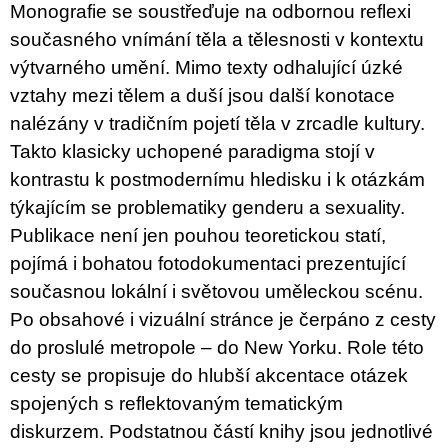
u
Monografie se soustřeďuje na odbornou reflexi
j
současného vnímání těla a tělesnosti v kontextu
e
m
výtvarného umění. Mimo texty odhalující úzké
e
vztahy mezi tělem a duší jsou další konotace
nalézány v tradičním pojetí těla v zrcadle kultury.
VÝVAR
NEJEN
Takto klasicky uchopené paradigma stojí v
ROMSKÉ
kontrastu k postmodernímu hledisku i k otázkám
RECEPTY
PRO
týkajícím se problematiky genderu a sexuality.
SNESITELNĚJŠÍ
KLIMA
Publikace není jen pouhou teoretickou statí,
300
pojímá i bohatou fotodokumentaci prezentující
Kč
současnou lokální i světovou uměleckou scénu.
Původně:
350
Po obsahové i vizuální stránce je čerpáno z cesty
Kč
do proslulé metropole – do New Yorku. Role této
cesty se propisuje do hlubší akcentace otázek
spojených s reflektovaným tematickým
diskurzem. Podstatnou částí knihy jsou jednotlivé