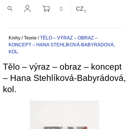
K
Přejít
NÁKUPNÍ
MENU
CZ
KOŠÍK
o
na
ZPĚT
ZPĚT
HLEDAT
PŘIHLÁŠENÍ
obsah
š
í
C
k
o
Domů
Knihy
/
Teorie
/
TĚLO – VÝRAZ – OBRAZ –
KONCEPT – HANA STEHLÍKOVÁ-BABYRÁDOVÁ,
p
KOL.
o
t
Tělo – výraz – obraz – koncept
ř
e
– Hana Stehlíková-Babyrádová,
b
kol.
u
j
e
t
e
n