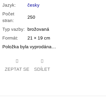
Jazyk
:
česky
Počet
250
stran
:
Typ vazby
:
brožovaná
Formát
:
21 × 19 cm
Položka byla vyprodána…
ZEPTAT SE
SDÍLET