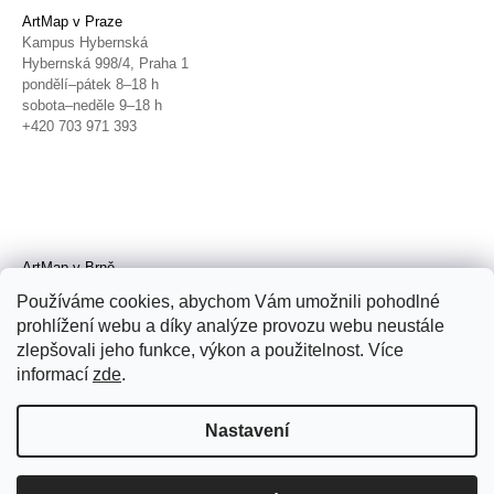
ArtMap v Praze
Kampus Hybernská
Hybernská 998/4, Praha 1
pondělí–pátek 8–18 h
sobota–neděle 9–18 h
+420 703 971 393
ArtMap v Brně
Galerie TIC
Používáme cookies, abychom Vám umožnili pohodlné
Radnická 4, Brno
prohlížení webu a díky analýze provozu webu neustále
úterý–pátek 11–19 h
zlepšovali jeho funkce, výkon a použitelnost. Více
sobota 14–19 h
+420 702 152 298
informací
zde
.
Nastavení