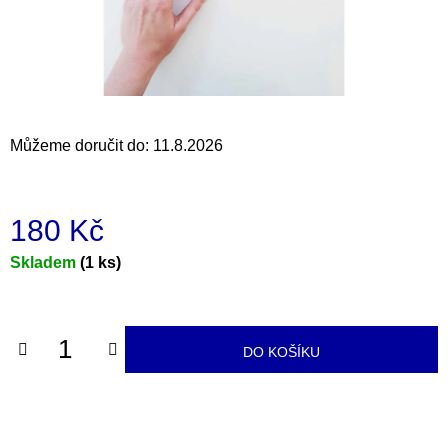
a
j
í
t
?
Můžeme doručit do:
11.8.2026
180 Kč
HLEDAT
Měrná
Skladem
(1 ks)
cena:
D
o
DO KOŠÍKU
p
o
r
u
č