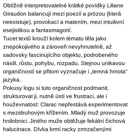
u
Obtížně interpretovatelné krátké povídky Liliane
j
Giraudon balancují mezi poezií a prózou (která
e
m
neexistuje), provokací a matením, mezi intuitivní
e
esejistikou a fantasmagorií.
Tucet textů krouží kolem tématu těla jako
BRUTAL
PRAGUE
znepokojivého a zároveň nevyhnutelně, až
165
sadovsky fascinujícího objektu, podrobeného
Kč
násilí, růstu, pohybu, rozpadu. Stejnou unikavou
organičností se přitom vyznačuje i „temná hmota“
jazyka.
Pokusy logu si tuto organičnost podmanit,
strukturovat ji, nutně ústí ve frustraci, ale i
houževnatost: Clarac nepřestává experimentovat
s mezidruhovým křížením. Mladý muž provozuje
hnilobnici. Jiného muže obtěžuje fekální čichová
halucinace. Dívka krmí racky zmrzačenými