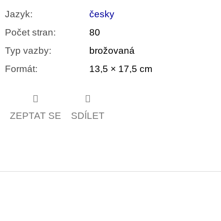
Jazyk
:
česky
Počet stran
:
80
Typ vazby
:
brožovaná
Formát
:
13,5 × 17,5 cm
ZEPTAT SE
SDÍLET
Z
á