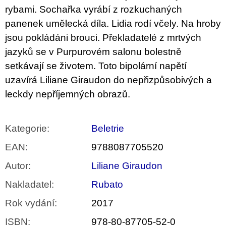
rybami. Sochařka vyrábí z rozkuchaných
panenek umělecká díla. Lidia rodí včely. Na hroby
jsou pokládáni brouci. Překladatelé z mrtvých
jazyků se v Purpurovém salonu bolestně
setkávají se životem. Toto bipolární napětí
uzavírá Liliane Giraudon do nepřizpůsobivých a
leckdy nepříjemných obrazů.
Kategorie
:
Beletrie
EAN
:
9788087705520
Autor
:
Liliane Giraudon
Nakladatel
:
Rubato
Rok vydání
:
2017
ISBN
:
978-80-87705-52-0