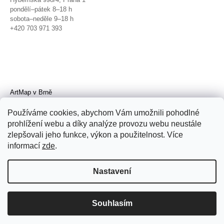
pondělí–pátek 8–18 h
sobota–neděle 9–18 h
+420 703 971 393
ArtMap v Brně
Galerie TIC
Radnická 4, Brno
Používáme cookies, abychom Vám umožnili pohodlné
úterý–pátek 11–19 h
prohlížení webu a díky analýze provozu webu neustále
sobota 14–19 h
zlepšovali jeho funkce, výkon a použitelnost. Více
+420 702 152 298
informací
zde
.
Nastavení
Souhlasím
© 2026 ArtMap. Všechna práva
vyhrazena.
Upravit nastavení cookies