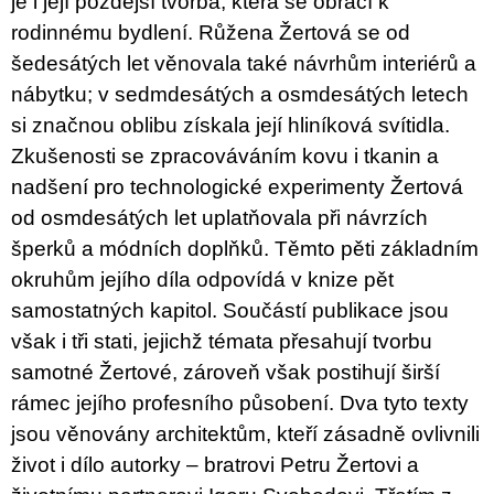
je i její pozdější tvorba, která se obrací k
rodinnému bydlení. Růžena Žertová se od
šedesátých let věnovala také návrhům interiérů a
nábytku; v sedmdesátých a osmdesátých letech
si značnou oblibu získala její hliníková svítidla.
Zkušenosti se zpracováváním kovu i tkanin a
nadšení pro technologické experimenty Žertová
od osmdesátých let uplatňovala při návrzích
šperků a módních doplňků. Těmto pěti základním
okruhům jejího díla odpovídá v knize pět
samostatných kapitol. Součástí publikace jsou
však i tři stati, jejichž témata přesahují tvorbu
samotné Žertové, zároveň však postihují širší
rámec jejího profesního působení. Dva tyto texty
jsou věnovány architektům, kteří zásadně ovlivnili
život i dílo autorky – bratrovi Petru Žertovi a