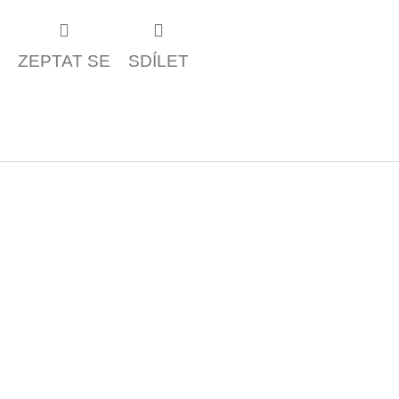
ZEPTAT SE
SDÍLET
Z
á
p
a
t
í