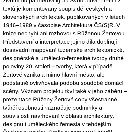
životnímu partnerovi Igoru Svobodovi. Třetím z
textů je komentovaný soupis děl českých a
slovenských architektek, publikovaných v letech
1946–1989 v časopise Architektura ČS(S)R. V
knize nechybí ani rozhovor s Růženou Žertovou.
Představení a interpretace jejího díla doplňují
dosavadní mapování tuzemské architektonické,
designérské a umělecko-řemeslné tvorby druhé
poloviny 20. století – tvorby, která v případě
Žertové vznikala mimo hlavní město, ale
podstatně ovlivňovala podobu soudobé domácí
scény. Význam projektu tkví také v jeho záběru –
prezentace Růženy Žertové coby všestranné
tvůrčí osobnosti naznačuje podmínky a
souvislosti navrhování v oblasti architektury,
designu i uměleckého řemesla v tehdejším