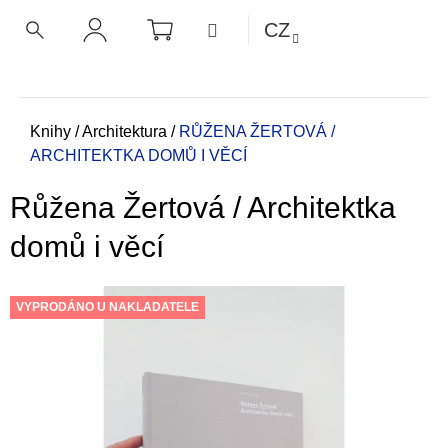
K
Přejít
NÁKUPNÍ
MENU
CZ
KOŠÍK
o
na
ZPĚT
ZPĚT
HLEDAT
PŘIHLÁŠENÍ
obsah
š
í
C
k
o
Domů
Knihy
/
Architektura
/
RŮŽENA ŽERTOVÁ /
ARCHITEKTKA DOMŮ I VĚCÍ
p
o
Růžena Žertová / Architektka
t
ř
domů i věcí
e
b
VYPRODÁNO U NAKLADATELE
u
j
e
t
e
n