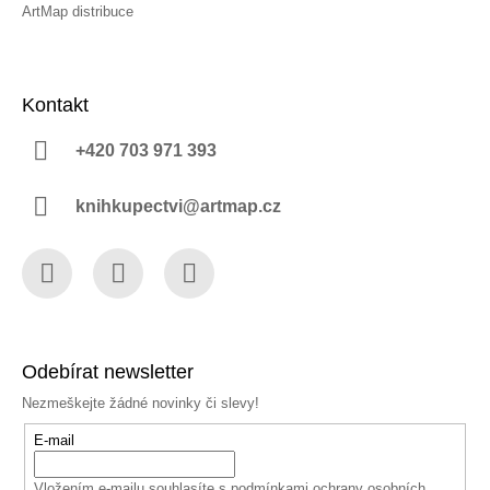
ArtMap distribuce
Kontakt
+420 703 971 393
knihkupectvi@artmap.cz
Facebook
Instagram
YouTube
Odebírat newsletter
Nezmeškejte žádné novinky či slevy!
E-mail
Vložením e-mailu souhlasíte s
podmínkami ochrany osobních