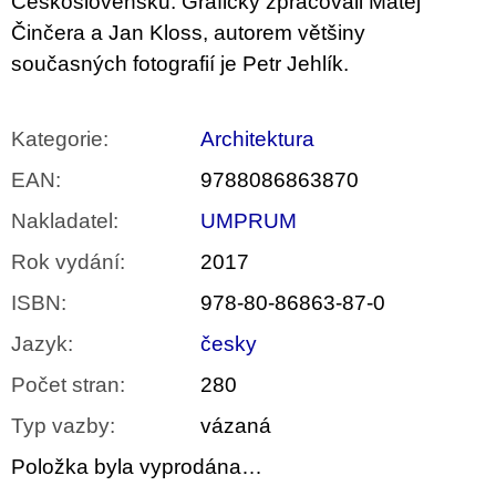
Československu. Graficky zpracovali Matěj
Činčera a Jan Kloss, autorem většiny
současných fotografií je Petr Jehlík.
Kategorie
:
Architektura
EAN
:
9788086863870
Nakladatel
:
UMPRUM
Rok vydání
:
2017
ISBN
:
978-80-86863-87-0
Jazyk
:
česky
Počet stran
:
280
Typ vazby
:
vázaná
Položka byla vyprodána…