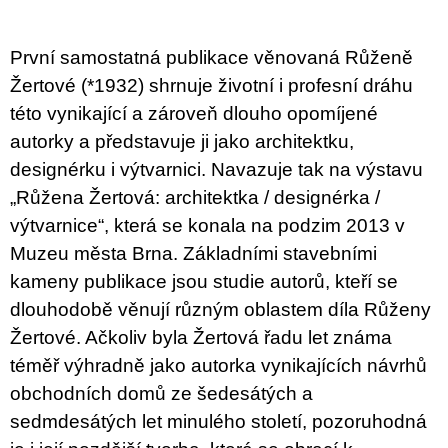
u
j
e
První samostatná publikace věnovaná Růženě
m
e
Žertové (*1932) shrnuje životní i profesní dráhu
této vynikající a zároveň dlouho opomíjené
ARTMAT
autorky a představuje ji jako architektku,
KRABIČKA
ARTMAT
designérku i výtvarnici. Navazuje tak na výstavu
KRABIČKA
„Růžena Žertová: architektka / designérka /
200
výtvarnice“, která se konala na podzim 2013 v
Kč
Muzeu města Brna. Základními stavebními
kameny publikace jsou studie autorů, kteří se
dlouhodobě věnují různým oblastem díla Růženy
Žertové. Ačkoliv byla Žertová řadu let známa
téměř výhradně jako autorka vynikajících návrhů
obchodních domů ze šedesátých a
sedmdesátých let minulého století, pozoruhodná