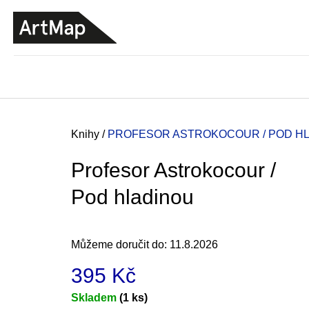
K
Přejít
o
na
ZPĚT
ZPĚT
DO
DO
obsah
š
OBCHODU
OBCHODU
í
k
Domů
Knihy
/
PROFESOR ASTROKOCOUR / POD H
Profesor Astrokocour /
Pod hladinou
Můžeme doručit do:
11.8.2026
395 Kč
JMÉNO
Měrná
Skladem
(1 ks)
380 Kč