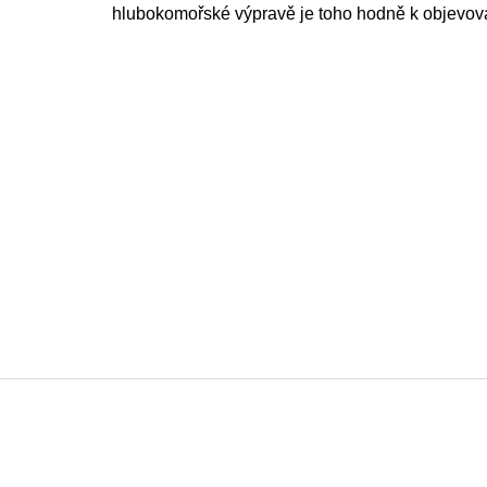
hlubokomořské výpravě je toho hodně k objevov
Z
á