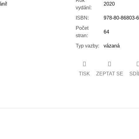
Rok
ání!
2020
vydání
:
ISBN
:
978-80-86803-6
Počet
64
stran
:
Typ vazby
:
vázaná
TISK
ZEPTAT SE
SDÍ