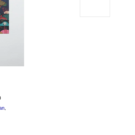
Í KLIMA
č
0
an
,