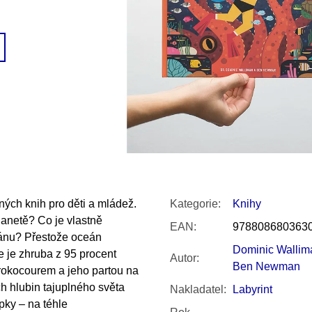
SNESITELNĚJŠ
200 Kč
300 Kč
Původně:
350 K
ných knih pro děti a mládež.
Kategorie
:
Knihy
lanetě? Co je vlastně
EAN
:
978808680363
eánu? Přestože oceán
Dominic Wallim
e je zhruba z 95 procent
Autor
:
Ben Newman
rokocourem a jeho partou na
h hlubin tajuplného světa
Nakladatel
:
Labyrint
pky – na téhle