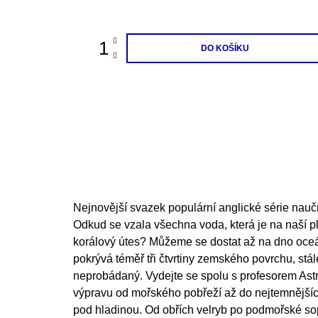
cena:
DO KOŠÍKU
Nejnovější svazek populární anglické série nauč
Odkud se vzala všechna voda, která je na naší p
korálový útes? Můžeme se dostat až na dno oc
pokrývá téměř tři čtvrtiny zemského povrchu, stál
neprobádaný. Vydejte se spolu s profesorem Ast
výpravu od mořského pobřeží až do nejtemnějšíc
pod hladinou. Od obřích velryb po podmořské so