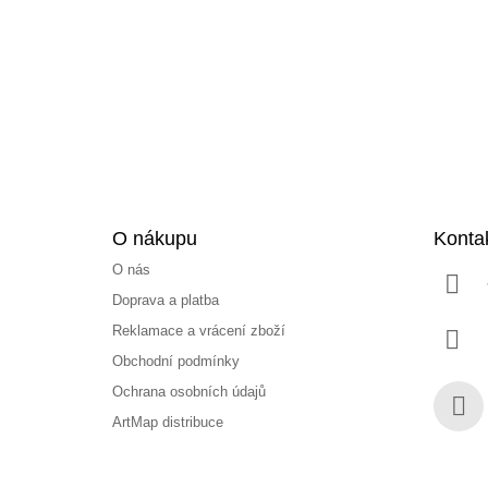
p
a
t
í
O nákupu
Konta
O nás
Doprava a platba
Reklamace a vrácení zboží
Obchodní podmínky
Ochrana osobních údajů
ArtMap distribuce
Face