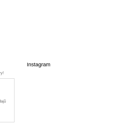
Instagram
vy!
dajů