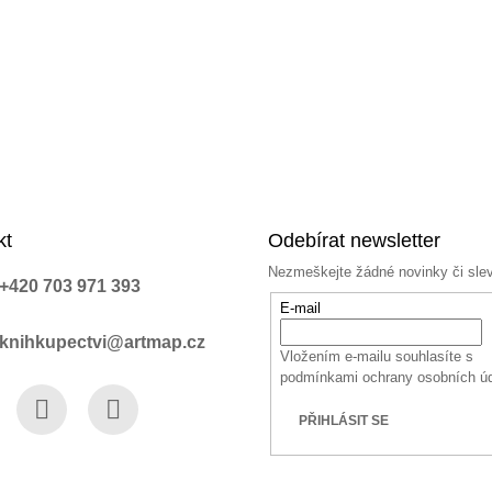
kt
Odebírat newsletter
Nezmeškejte žádné novinky či sle
+420 703 971 393
E-mail
knihkupectvi@artmap.cz
Vložením e-mailu souhlasíte s
podmínkami ochrany osobních ú
PŘIHLÁSIT SE
book
Instagram
YouTube