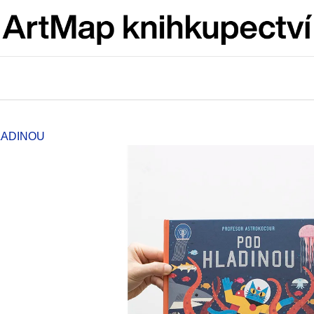
Co potřebujete najít?
HLEDAT
LADINOU
Doporučujeme
ARTMAT KRABIČKA
VÝVAR
ARTMAT KRABIČKA
NEJEN ROMSK