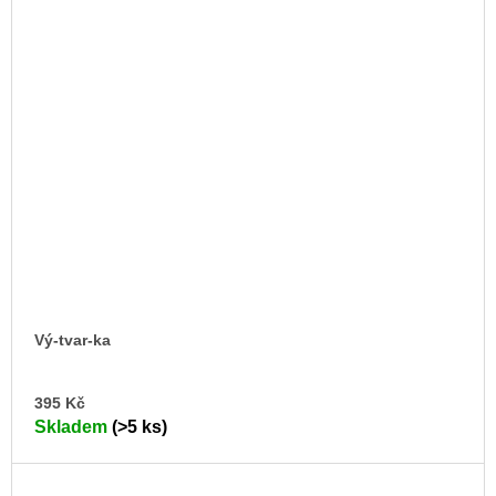
Vý-tvar-ka
DO
395 Kč
KO
Skladem
(>5 ks)