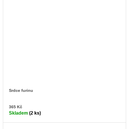
Srdce furinu
DO
365 Kč
KO
Skladem
(2 ks)