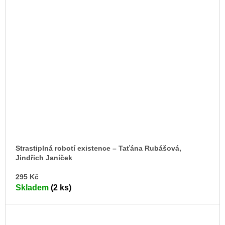
Strastiplná robotí existence – Taťána Rubášová,
Jindřich Janíček
DO
295 Kč
KO
Skladem
(2 ks)