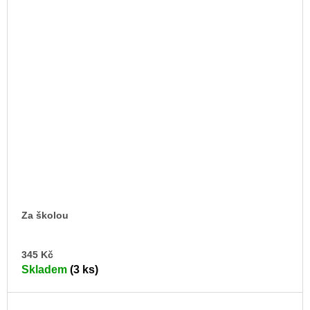
Za školou
DO
345 Kč
KO
Skladem
(3 ks)