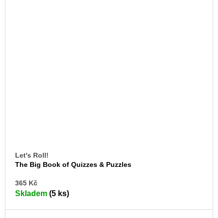
Let's Roll!
The Big Book of Quizzes & Puzzles
DO
365 Kč
KO
Skladem
(5 ks)