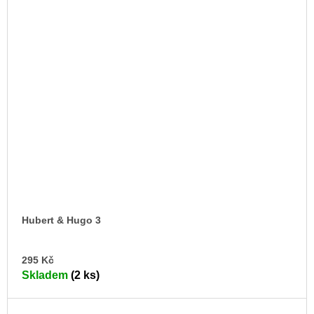
Hubert & Hugo 3
DO
295 Kč
KO
Skladem
(2 ks)