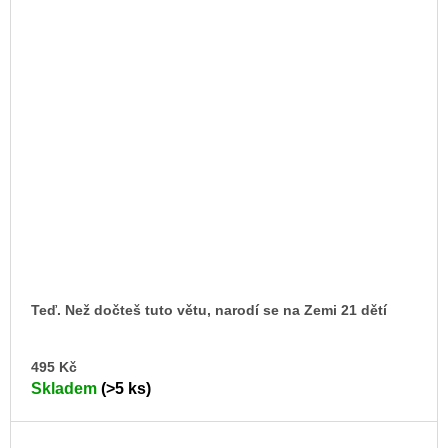
Teď. Než dočteš tuto větu, narodí se na Zemi 21 dětí
DO
495 Kč
KO
Skladem
(>5 ks)