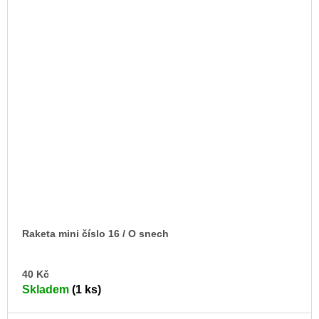
Raketa mini číslo 16 / O snech
DO
40 Kč
KO
Skladem
(1 ks)