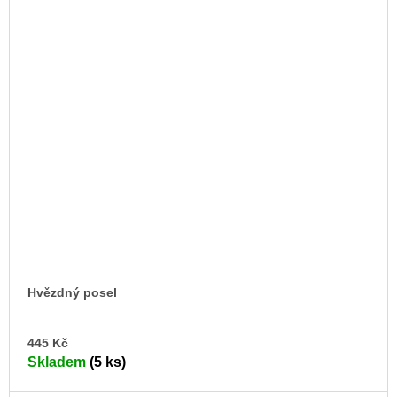
Hvězdný posel
DO
445 Kč
KO
Skladem
(5 ks)