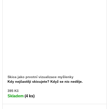
Skica jako prvotní vizualizace myšlenky
Kdy nejčastěji skicujete? Když se nic neděje.
DO
395 Kč
KO
Skladem
(4 ks)