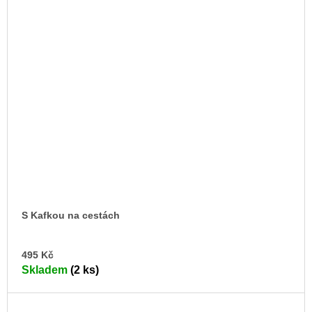
S Kafkou na cestách
DO
495 Kč
KO
Skladem
(2 ks)