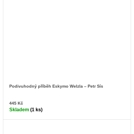
Podivuhodný příběh Eskymo Welzla – Petr Sís
DO
445 Kč
KO
Skladem
(1 ks)