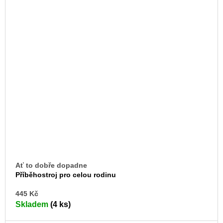
Ať to dobře dopadne
Příběhostroj pro celou rodinu
DO
445 Kč
KO
Skladem
(4 ks)