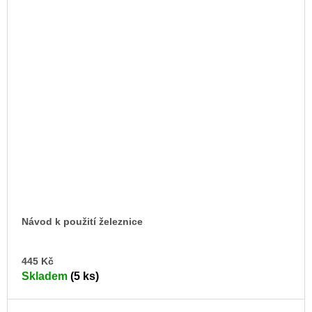
Návod k použití železnice
DO
445 Kč
KO
Skladem
(5 ks)