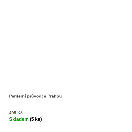
Periferní průvodce Prahou
DO
495 Kč
KO
Skladem
(5 ks)