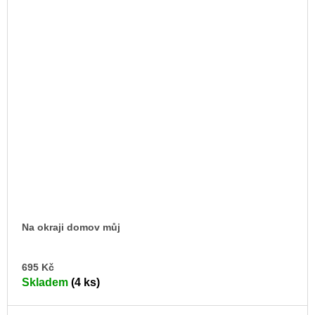
Na okraji domov můj
DO
695 Kč
KO
Skladem
(4 ks)