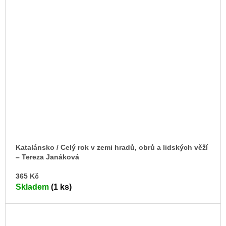
Katalánsko / Celý rok v zemi hradů, obrů a lidských věží
– Tereza Janáková
DO
365 Kč
KO
Skladem
(1 ks)