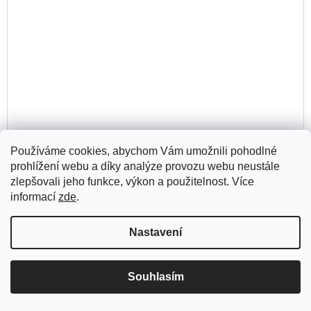
Používáme cookies, abychom Vám umožnili pohodlné
prohlížení webu a díky analýze provozu webu neustále
zlepšovali jeho funkce, výkon a použitelnost. Více
informací
zde
.
O kapku víc – Mariana Tutschová
Nastavení
DO
365 Kč
KO
Skladem
(1 ks)
Souhlasím