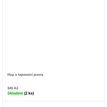
Hop a tajemství jezera
DO
345 Kč
KO
Skladem
(2 ks)