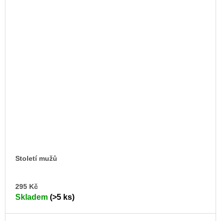
Století mužů
DO
295 Kč
KO
Skladem
(>5 ks)