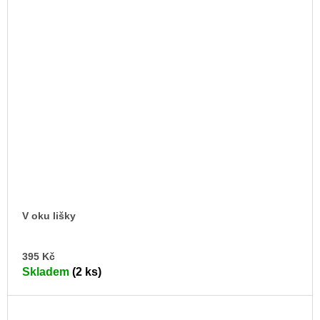
V oku lišky
DO
395 Kč
KO
Skladem
(2 ks)