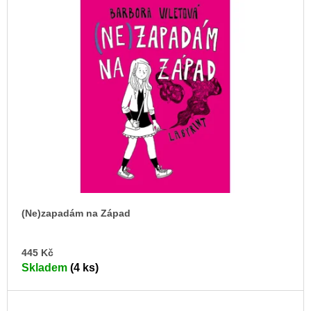
(Ne)zapadám na Západ
DO
445 Kč
KO
Skladem
(4 ks)