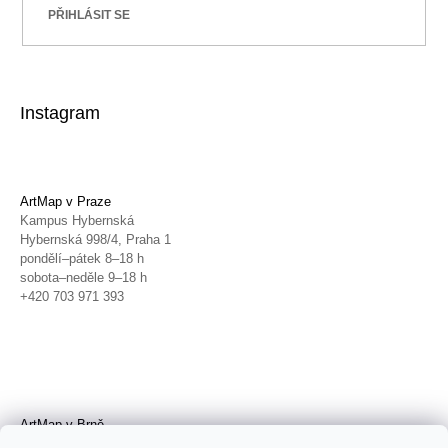
PŘIHLÁSIT SE
Instagram
ArtMap v Praze
Kampus Hybernská
Hybernská 998/4, Praha 1
pondělí–pátek 8–18 h
sobota–neděle 9–18 h
+420 703 971 393
ArtMap v Brně
Galerie TIC