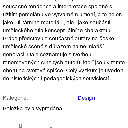
u
současné tendence a interpretace spojené s
j
e
užitím porcelánu ve výtvarném umění, a to nejen
m
jako utilitárního materiálu, ale i jako součásti
e
uměleckého díla konceptuálního charakteru.
VÝVAR
Práce představuje současné autory na české
NEJEN
umělecké scéně s důrazem na nejmladší
ROMSKÉ
RECEPTY
generaci. Dále seznamuje s tvorbou
PRO
SNESITELNĚJŠÍ
renomovaných čínských autorů, kteří jsou v tomto
KLIMA
oboru na světové špičce. Celý výzkum je uveden
300
do historických i pedagogických souvislostí.
Kč
Původně:
350
Kč
Kategorie
:
Design
Položka byla vyprodána…