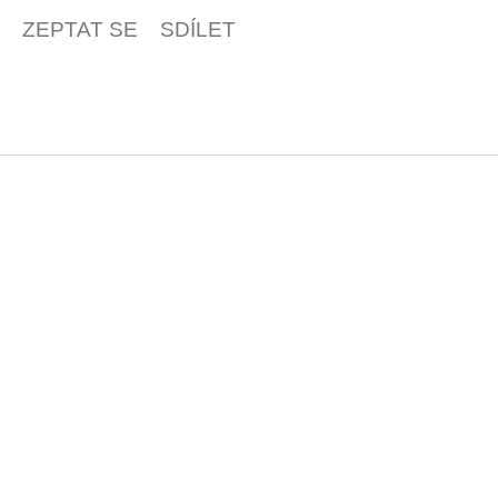
ZEPTAT SE
SDÍLET
Z
á
p
a
t
í