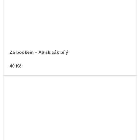
Za bookem – A6 skicák bílý
40 Kč