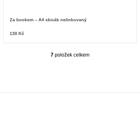
Za bookem – A4 skicák nelinkovaný
130 Kč
7
položek celkem
O
v
l
á
d
a
c
í
p
Z
r
á
v
k
p
y
a
v