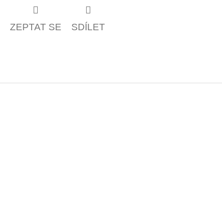
ZEPTAT SE
SDÍLET
Z
á
p
a
t
í