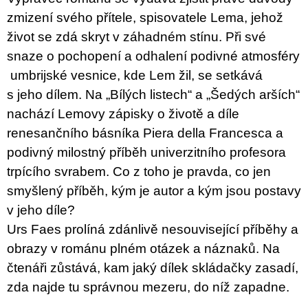
u
zmizení svého přítele, spisovatele Lema, jehož
j
e
život se zdá skryt v záhadném stínu. Při své
m
snaze o pochopení a odhalení podivné atmosféry
e
umbrijské vesnice, kde Lem žil, se setkává
PŘIŠEL
s jeho dílem. Na „Bílých listech“ a „Šedých arších“
ČAS
nachází Lemovy zápisky o životě a díle
NA
DRUHOU
renesančního básníka Piera della Francesca a
:
SMĚNU
podivný milostný příběh univerzitního profesora
VÝBĚR
trpícího svrabem. Co z toho je pravda, co jen
Z
TEXTŮ
smyšlený příběh, kým je autor a kým jsou postavy
2022 –
2025
v jeho díle?
350
Urs Faes prolíná zdánlivě nesouvisející příběhy a
Kč
obrazy v románu plném otázek a náznaků. Na
čtenáři zůstává, kam jaký dílek skládačky zasadí,
zda najde tu správnou mezeru, do níž zapadne.