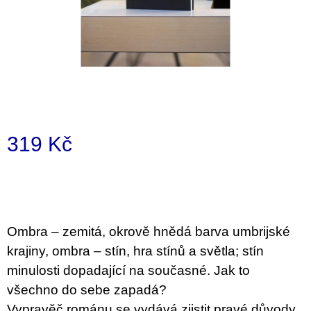
a
j
í
t
?
319 Kč
Měrná
HLEDAT
cena:
D
Ombra – zemitá, okrově hnědá barva umbrijské
o
krajiny, ombra – stín, hra stínů a světla; stín
p
o
minulosti dopadající na současné. Jak to
r
všechno do sebe zapadá?
u
č
Vypravěč románu se vydává zjistit pravé důvody