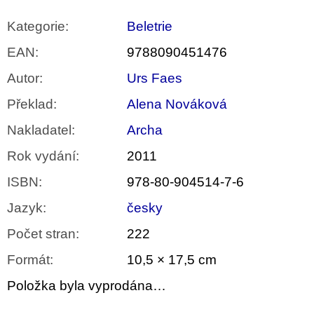
Kategorie
:
Beletrie
EAN
:
9788090451476
Autor
:
Urs Faes
Překlad
:
Alena Nováková
Nakladatel
:
Archa
Rok vydání
:
2011
ISBN
:
978-80-904514-7-6
Jazyk
:
česky
Počet stran
:
222
Formát
:
10,5 × 17,5 cm
Položka byla vyprodána…