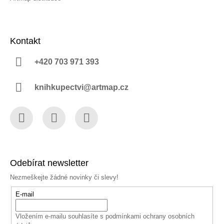
Kontakt
+420 703 971 393
knihkupectvi@artmap.cz
Facebook
Instagram
YouTube
Odebírat newsletter
Nezmeškejte žádné novinky či slevy!
E-mail
Vložením e-mailu souhlasíte s
podmínkami ochrany osobních