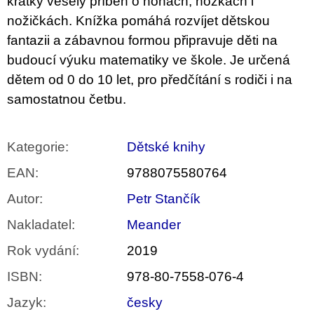
krátký veselý příběh o nohách, nožkách i
nožičkách. Knížka pomáhá rozvíjet dětskou
fantazii a zábavnou formou připravuje děti na
budoucí výuku matematiky ve škole. Je určená
dětem od 0 do 10 let, pro předčítání s rodiči i na
samostatnou četbu.
Kategorie
:
Dětské knihy
EAN
:
9788075580764
Autor
:
Petr Stančík
Nakladatel
:
Meander
Rok vydání
:
2019
ISBN
:
978-80-7558-076-4
Jazyk
:
česky