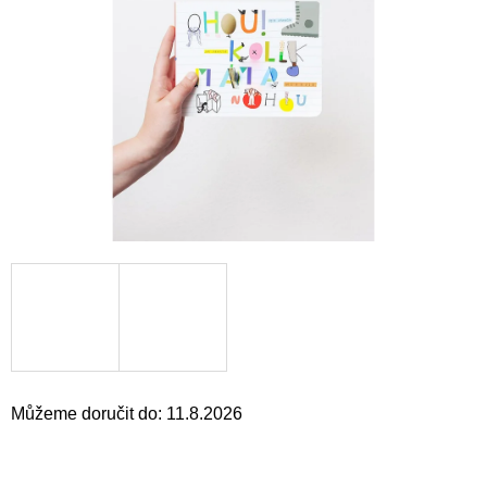
a
j
í
t
?
HLEDAT
D
o
p
o
Můžeme doručit do:
11.8.2026
r
u
č