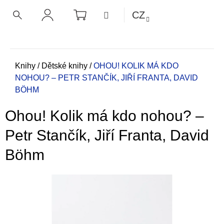
K
Přejít
NÁKUPNÍ
MENU
CZ
KOŠÍK
o
na
ZPĚT
ZPĚT
HLEDAT
PŘIHLÁŠENÍ
obsah
š
í
C
k
o
Domů
Knihy
/
Dětské knihy
/
OHOU! KOLIK MÁ KDO
NOHOU? – PETR STANČÍK, JIŘÍ FRANTA, DAVID
p
BÖHM
o
t
Ohou! Kolik má kdo nohou? –
ř
e
Petr Stančík, Jiří Franta, David
b
Böhm
u
j
e
t
e
n