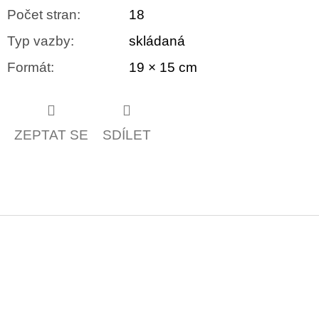
Počet stran
:
18
Typ vazby
:
skládaná
Formát
:
19 × 15 cm
ZEPTAT SE
SDÍLET
Z
á
p
a