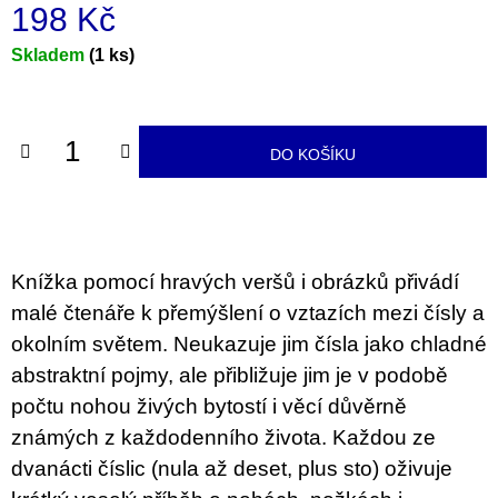
u
198 Kč
j
e
Měrná
Skladem
(1 ks)
m
cena:
e
JMÉNO
DO KOŠÍKU
380
Kč
Knížka pomocí hravých veršů i obrázků přivádí
malé čtenáře k přemýšlení o vztazích mezi čísly a
okolním světem. Neukazuje jim čísla jako chladné
abstraktní pojmy, ale přibližuje jim je v podobě
počtu nohou živých bytostí i věcí důvěrně
známých z každodenního života. Každou ze
dvanácti číslic (nula až deset, plus sto) oživuje