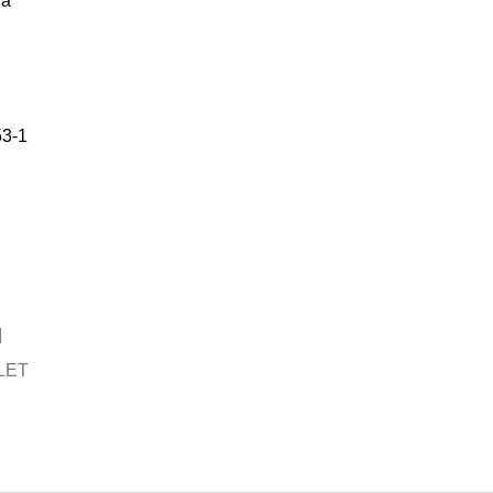
vá
53-1
LET