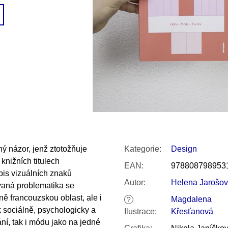
SNESITELNĚJŠ
200 Kč
300 Kč
Původně:
350 K
ý názor, jenž ztotožňuje
Kategorie
:
Design
nižních titulech
EAN
:
978808798953
pis vizuálních znaků
Autor
:
Helena Jarošo
vaná problematika se
ě francouzskou oblast, ale i
Magdalena
?
k sociálně, psychologicky a
Ilustrace
:
Křesťanová
í, tak i módu jako na jedné