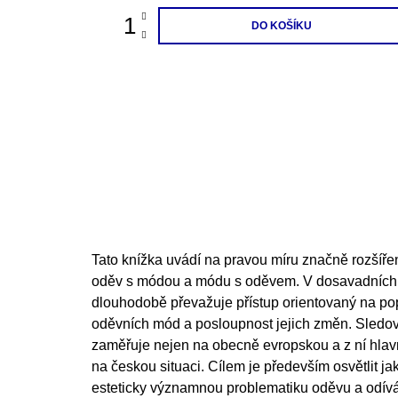
DO KOŠÍKU
Tato knížka uvádí na pravou míru značně rozšířen
oděv s módou a módu s oděvem. V dosavadních k
dlouhodobě převažuje přístup orientovaný na po
oděvních mód a posloupnost jejich změn. Sledo
zaměřuje nejen na obecně evropskou a z ní hlavn
na českou situaci. Cílem je především osvětlit ja
esteticky významnou problematiku oděvu a odíván