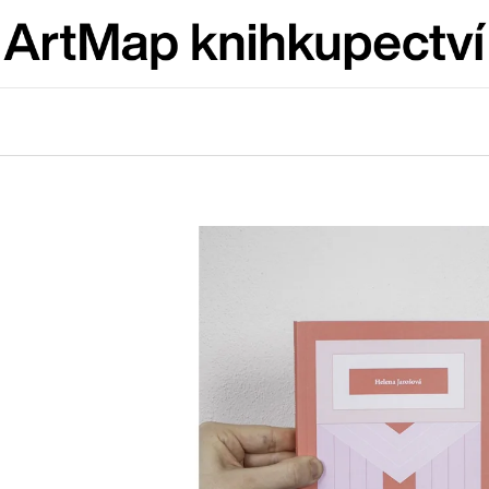
Co potřebujete najít?
HLEDAT
Doporučujeme
ARTMAT KRABIČKA
VÝVAR
ARTMAT KRABIČKA
NEJEN ROMSK