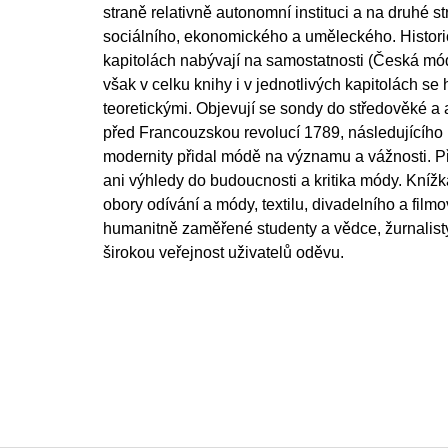
straně relativně autonomní instituci a na druhé 
sociálního, ekonomického a uměleckého. Historic
kapitolách nabývají na samostatnosti (Česká mó
však v celku knihy i v jednotlivých kapitolách se 
teoretickými. Objevují se sondy do středověké a 
před Francouzskou revolucí 1789, následujícího 1
modernity přidal módě na významu a vážnosti. Př
ani výhledy do budoucnosti a kritika módy. Kníž
obory odívání a módy, textilu, divadelního a fil
humanitně zaměřené studenty a vědce, žurnalisty
širokou veřejnost uživatelů oděvu.