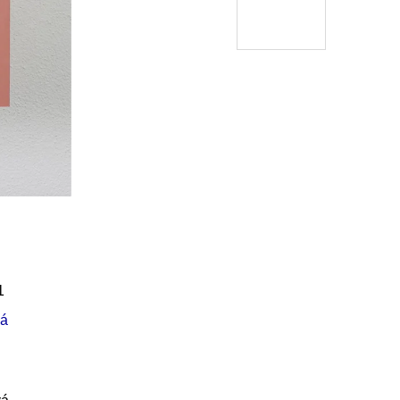
Í KLIMA
č
1
vá