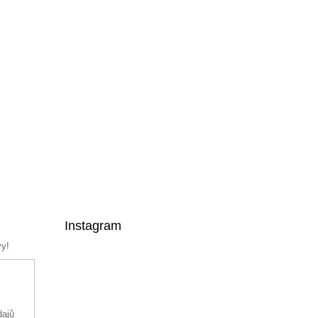
Instagram
vy!
dajů