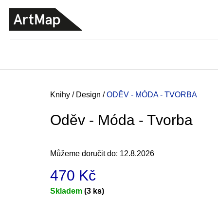
K
Přejít
o
na
ZPĚT
ZPĚT
DO
DO
obsah
š
OBCHODU
OBCHODU
í
k
Domů
Knihy
/
Design
/
ODĚV - MÓDA - TVORBA
Oděv - Móda - Tvorba
Můžeme doručit do:
12.8.2026
470 Kč
Měrná
Skladem
(3 ks)
cena:
JMÉNO
380 Kč