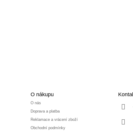
Z
á
p
a
t
í
O nákupu
Konta
O nás
Doprava a platba
Reklamace a vrácení zboží
Obchodní podmínky