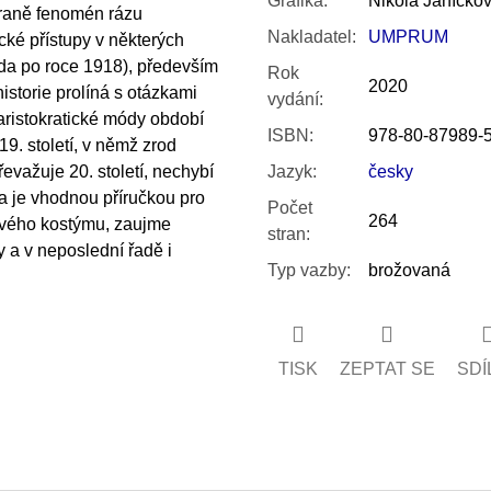
Grafika
:
Nikola Janíčko
straně fenomén rázu
Nakladatel
:
UMPRUM
ké přístupy v některých
da po roce 1918), především
Rok
2020
historie prolíná s otázkami
vydání
:
aristokratické módy období
ISBN
:
978-80-87989-
9. století, v němž zrod
evažuje 20. století, nechybí
Jazyk
:
česky
ka je vhodnou příručkou pro
Počet
264
mového kostýmu, zaujme
stran
:
 a v neposlední řadě i
Typ vazby
:
brožovaná
TISK
ZEPTAT SE
SDÍ