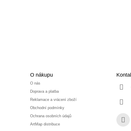
á
p
a
t
í
O nákupu
Konta
O nás
Doprava a platba
Reklamace a vrácení zboží
Obchodní podmínky
Ochrana osobních údajů
ArtMap distribuce
Face