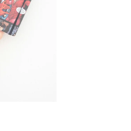
Í KLIMA
č