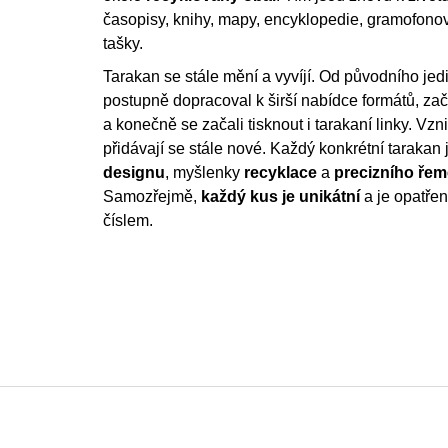
časopisy, knihy, mapy, encyklopedie, gramofonov
tašky.
Tarakan se stále mění a vyvíjí. Od původního jed
postupně dopracoval k širší nabídce formátů, zača
a konečně se začali tisknout i tarakaní linky. Vzni
přidávají se stále nové. Každý konkrétní tarakan 
designu
, myšlenky
recyklace
a
precizního ře
Samozřejmě,
každý kus je unikátní
a je opatře
číslem.
Z