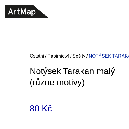
K
Přejít
o
na
ZPĚT
ZPĚT
DO
DO
obsah
š
OBCHODU
OBCHODU
í
k
Domů
Ostatní
/
Papírnictví
/
Sešity
/
NOTÝSEK TARAKA
Notýsek Tarakan malý
(různé motivy)
80 Kč
Měrná
ARTMAT KRABIČKA
cena:
ARTMAT KRABIČKA