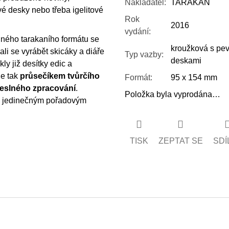
Nakladatel
:
TARAKAN
é desky nebo třeba igelitové
Rok
2016
vydání
:
iného tarakaního formátu se
kroužková s pe
li se vyrábět skicáky a diáře
Typ vazby
:
deskami
kly již desítky edic a
je tak
průsečíkem tvůrčího
Formát
:
95 x 154 mm
meslného zpracování
.
Položka byla vyprodána…
n jedinečným pořadovým
TISK
ZEPTAT SE
SDÍ