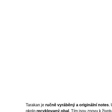
200 Kč
Tarakan je
ručně vyráběný a originální notes
.
okolo
recyklovaný obal
. Tím jsou znovu k život