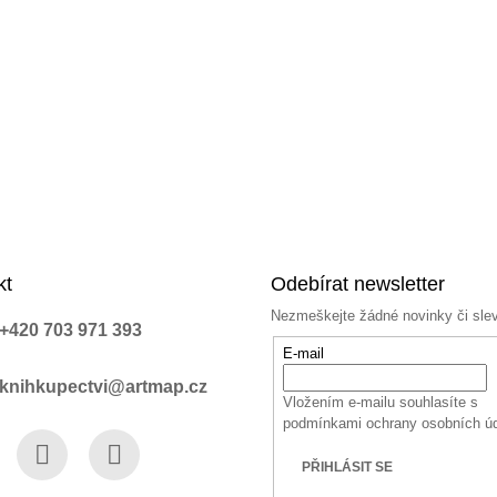
kt
Odebírat newsletter
Nezmeškejte žádné novinky či sle
+420 703 971 393
E-mail
knihkupectvi@artmap.cz
Vložením e-mailu souhlasíte s
podmínkami ochrany osobních ú
PŘIHLÁSIT SE
book
Instagram
YouTube