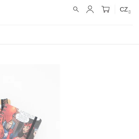
NÁKUPNÍ
CZ
KOŠÍK
HLEDAT
PŘIHLÁŠENÍ
É RECEPTY PRO