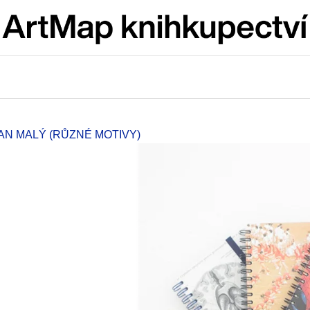
Co potřebujete najít?
HLEDAT
N MALÝ (RŮZNÉ MOTIVY)
Doporučujeme
JMÉNO
VÝVAR
NEJEN ROMSK
380 Kč