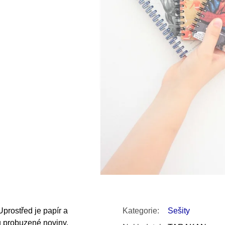
SNESITELNĚJŠ
300 Kč
Původně:
350 K
 Uprostřed je papír a
Kategorie
:
Sešity
u probuzené noviny,