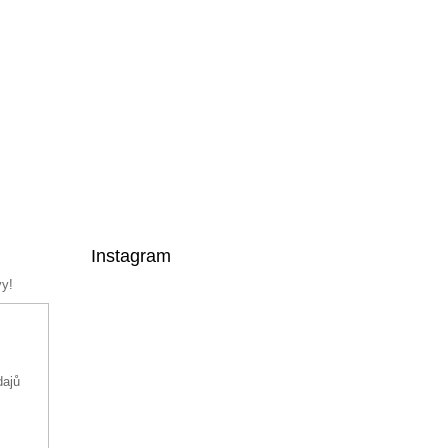
Instagram
vy!
dajů