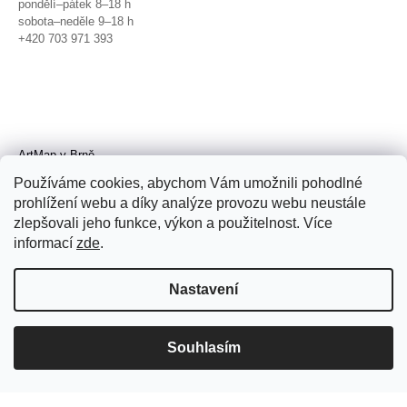
pondělí–pátek 8–18 h
sobota–neděle 9–18 h
+420 703 971 393
ArtMap v Brně
Galerie TIC
Používáme cookies, abychom Vám umožnili pohodlné
Radnická 4, Brno
prohlížení webu a díky analýze provozu webu neustále
úterý–pátek 11–19 h
zlepšovali jeho funkce, výkon a použitelnost. Více
sobota 14–19 h
+420 702 152 298
informací
zde
.
Nastavení
Souhlasím
© 2026 ArtMap. Všechna práva
vyhrazena.
Upravit nastavení cookies