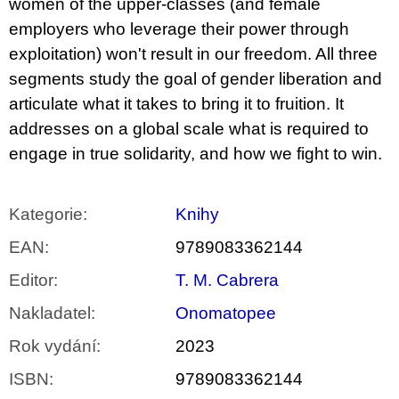
women of the upper-classes (and female
u
j
employers who leverage their power through
e
exploitation) won't result in our freedom. All three
m
e
segments study the goal of gender liberation and
articulate what it takes to bring it to fruition. It
PŘIŠEL
addresses on a global scale what is required to
ČAS
NA
engage in true solidarity, and how we fight to win.
DRUHOU
:
SMĚNU
VÝBĚR
Kategorie
:
Knihy
Z
TEXTŮ
EAN
:
9789083362144
2022 –
2025
Editor
:
T. M. Cabrera
350
Kč
Nakladatel
:
Onomatopee
Rok vydání
:
2023
ISBN
:
9789083362144