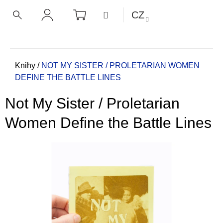
K
Přejít
NÁKUPNÍ
MENU
CZ
KOŠÍK
o
na
ZPĚT
ZPĚT
HLEDAT
PŘIHLÁŠENÍ
obsah
š
í
C
k
o
Domů
Knihy
/
NOT MY SISTER / PROLETARIAN WOMEN
DEFINE THE BATTLE LINES
p
o
Not My Sister / Proletarian
t
ř
Women Define the Battle Lines
e
b
u
j
e
t
e
n