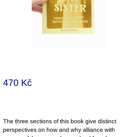
a
j
í
t
?
HLEDAT
470 Kč
Měrná
D
cena:
o
p
o
The three sections of this book give distinct
r
u
perspectives on how and why alliance with
č