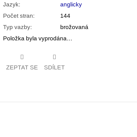
Jazyk
:
anglicky
Počet stran
:
144
Typ vazby
:
brožovaná
Položka byla vyprodána…
ZEPTAT SE
SDÍLET
Z
á
p