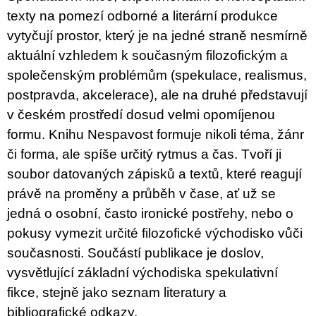
u
texty na pomezí odborné a literární produkce
j
e
vytyčují prostor, který je na jedné straně nesmírně
m
aktuální vzhledem k současným filozofickým a
e
společenským problémům (spekulace, realismus,
JMÉNO
postpravda, akcelerace), ale na druhé představují
380
v českém prostředí dosud velmi opomíjenou
Kč
formu. Knihu Nespavost formuje nikoli téma, žánr
či forma, ale spíše určitý rytmus a čas. Tvoří ji
soubor datovaných zápisků a textů, které reagují
právě na proměny a průběh v čase, ať už se
jedná o osobní, často ironické postřehy, nebo o
pokusy vymezit určité filozofické východisko vůči
současnosti. Součástí publikace je doslov,
vysvětlující základní východiska spekulativní
fikce, stejně jako seznam literatury a
bibliografické odkazy.