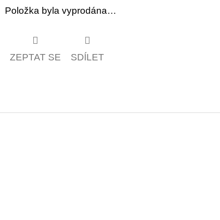
Položka byla vyprodána…
ZEPTAT SE
SDÍLET
Z
á
p
a
t
í