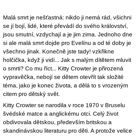
u
j
e
Malá smrt je nešťastná: nikdo ji nemá rád, všichni
m
e
se jí bojí, lidé, které převádí do svého království,
jsou smutní, vzdychají a je jim zima. Jednoho dne
ARTMAT
si ale malá smrt dojde pro Evelínu a od té doby je
KRABIČKA
ARTMAT
všechno jinak. Konečně jste tady! vzkřikne
KRABIČKA
holčička, když ji vidí... Jak s malým dítětem mluvit
200
o smrti? Co mu říct... Kitty Crowter je přirozená
Kč
vypravěčka, nebojí se dětem otevřít tak složité
téma, jako je konec života, a dělá to s vrozeným
citem pro dětský svět.
Kitty Crowter se narodila v roce 1970 v Bruselu
švédské matce a anglickému otci. Celý život
obdivovala dětskou, především britskou a
skandinávskou literaturu pro děti. A protože velice