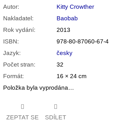
Autor
:
Kitty Crowther
Nakladatel
:
Baobab
Rok vydání
:
2013
ISBN
:
978-80-87060-67-4
Jazyk
:
česky
Počet stran
:
32
Formát
:
16 × 24 cm
Položka byla vyprodána…
ZEPTAT SE
SDÍLET