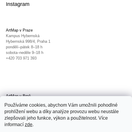
Instagram
ArtMap v Praze
Kampus Hybernská
Hybernská 998/4, Praha 1
pondělí–pátek 8–18 h
sobota–neděle 9–18 h
+420 703 971 393
ArtMap v Brně
Galerie TIC
Používáme cookies, abychom Vám umožnili pohodlné
Radnická 4, Brno
prohlížení webu a díky analýze provozu webu neustále
úterý–pátek 11–19 h
zlepšovali jeho funkce, výkon a použitelnost. Více
sobota 14–19 h
+420 702 152 298
informací
zde
.