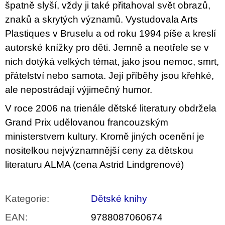
špatně slyší, vždy ji také přitahoval svět obrazů,
znaků a skrytých významů. Vystudovala Arts
Plastiques v Bruselu a od roku 1994 píše a kreslí
autorské knížky pro děti. Jemně a neotřele se v
nich dotýká velkých témat, jako jsou nemoc, smrt,
přátelství nebo samota. Její příběhy jsou křehké,
ale nepostrádají výjimečný humor.
V roce 2006 na trienále dětské literatury obdržela
Grand Prix udělovanou francouzským
ministerstvem kultury. Kromě jiných ocenění je
nositelkou nejvýznamnější ceny za dětskou
literaturu ALMA (cena Astrid Lindgrenové)
Kategorie
:
Dětské knihy
EAN
:
9788087060674