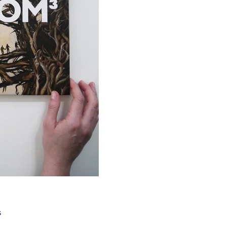
Í KLIMA
č
s