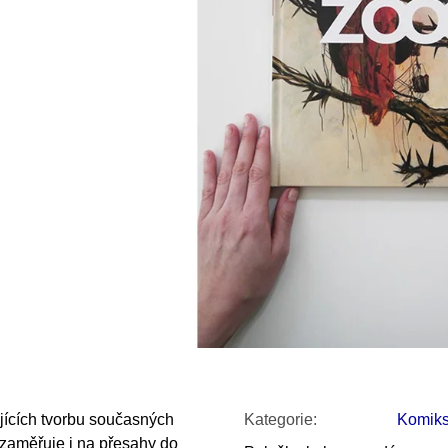
SNESITELNĚJŠ
200 Kč
300 Kč
Původně:
350 K
jících tvorbu současných
Kategorie
:
Komik
zaměřuje i na přesahy do