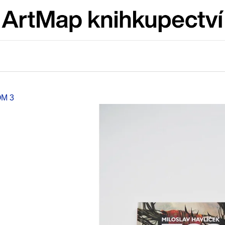
Co potřebujete najít?
HLEDAT
M 3
Doporučujeme
ARTMAT KRABIČKA
VÝVAR
ARTMAT KRABIČKA
NEJEN ROMSK