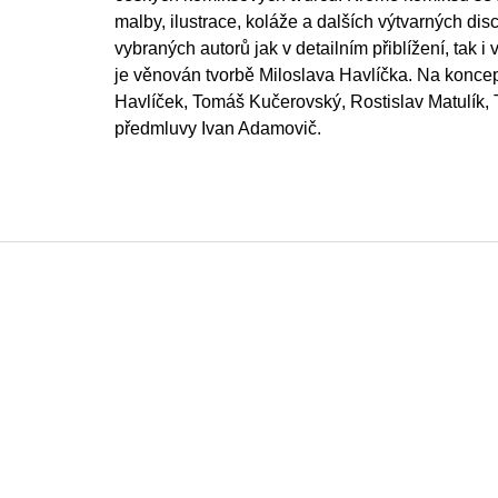
malby, ilustrace, koláže a dalších výtvarných disc
vybraných autorů jak v detailním přiblížení, tak i
je věnován tvorbě Miloslava Havlíčka. Na koncepc
Havlíček, Tomáš Kučerovský, Rostislav Matulík
předmluvy Ivan Adamovič.
Z
á
p
a
t
í