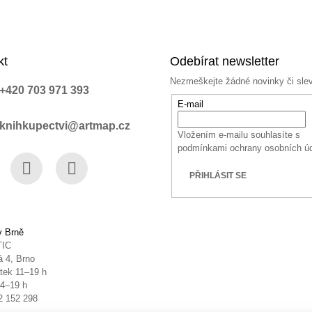
kt
Odebírat newsletter
Nezmeškejte žádné novinky či sle
+420 703 971 393
E-mail
knihkupectvi@artmap.cz
Vložením e-mailu souhlasíte s
podmínkami ochrany osobních ú
PŘIHLÁSIT SE
book
Instagram
YouTube
v Brně
TIC
 4, Brno
tek 11–19 h
14–19 h
2 152 298