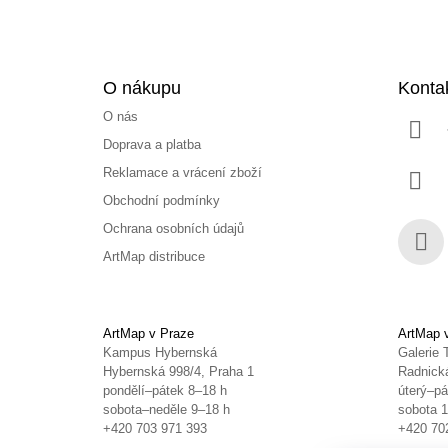
O nákupu
Konta
O nás
Doprava a platba
Reklamace a vrácení zboží
Obchodní podmínky
Ochrana osobních údajů
ArtMap distribuce
Face
ArtMap v Praze
ArtMap 
Kampus Hybernská
Galerie 
Hybernská 998/4, Praha 1
Radnická
pondělí–pátek 8–18 h
úterý–pá
sobota–neděle 9–18 h
sobota 
+420 703 971 393
+420 70