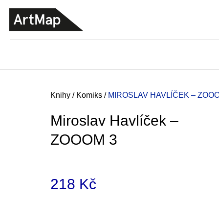
K
Přejít
o
na
ZPĚT
ZPĚT
DO
DO
obsah
š
OBCHODU
OBCHODU
í
k
Domů
Knihy
/
Komiks
/
MIROSLAV HAVLÍČEK – ZOOO
Miroslav Havlíček –
ZOOOM 3
218 Kč
Měrná
JMÉNO
cena:
380 Kč