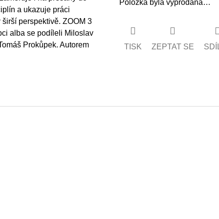
Položka byla vyprodána…
iplín a ukazuje práci
 v širší perspektivě. ZOOM 3
i alba se podíleli Miloslav
, Tomáš Prokůpek. Autorem
TISK
ZEPTAT SE
SDÍ